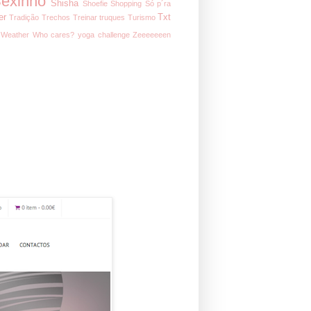
exinho
Shisha
Shoefie
Shopping
Só p´ra
er
Txt
Tradição
Trechos
Treinar
truques
Turismo
Weather
Who cares?
yoga challenge
Zeeeeeeen