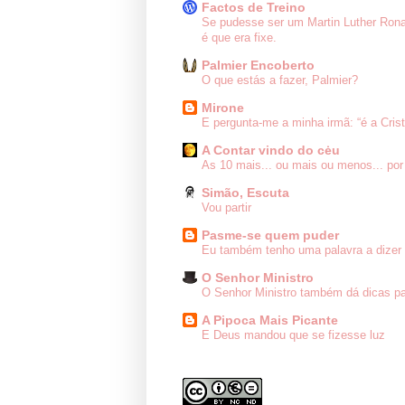
Factos de Treino
Se pudesse ser um Martin Luther Ron
é que era fixe.
Palmier Encoberto
O que estás a fazer, Palmier?
Mirone
E pergunta-me a minha irmã: “é a Cris
A Contar vindo do cėu
As 10 mais... ou mais ou menos... por
Simão, Escuta
Vou partir
Pasme-se quem puder
Eu também tenho uma palavra a dizer 
O Senhor Ministro
O Senhor Ministro também dá dicas pa
A Pipoca Mais Picante
E Deus mandou que se fizesse luz