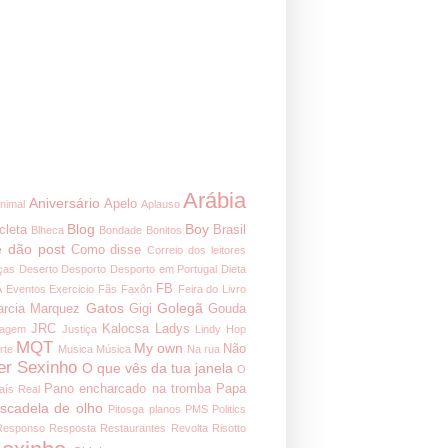
Arábia
Aniversário
Apelo
nimal
Aplauso
Blog
Boy
cleta
Brasil
Blheca
Bondade
Bonitos
 dão post
Como disse
Correio dos leitores
ças
Deserto
Desporto
Desporto em Portugal
Dieta
FB
A
Eventos
Exercicio
Fãs
Faxôn
Feira do Livro
Gatos
Golegã
arcia Marquez
Gigi
Gouda
JRC
Kalocsa
Ladys
nagem
Justiça
Lindy Hop
MQT
My own
Não
rte
Musica
Música
Na rua
er Sexinho
O que vês da tua janela
O
Pano encharcado na tromba
Papa
aís Real
iscadela de olho
Pitosga
planos
PMS
Politics
Responso
Resposta
Restaurantes
Revolta
Risotto