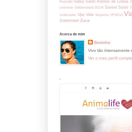
Salsa
Santo António de Lisboa
Roterdão
S
Sunset
Susto
contrariar
Solidariedade
SOUK
T
Vi
Ups
Vela
Underwater
Vergonha
VFNO14
Zuca
Zoetermeer
Acerca de mim
Sexinho
Vivo tão intensamente
Ver o meu perfil comple
.