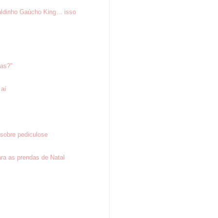
aldinho Gaúcho King… isso
tas?”
 aí
sobre pediculose
ra as prendas de Natal