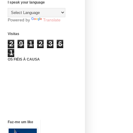
I speak your language
Powered by
Translate
Visitas
2
9
1
2
3
6
1
OS FIÉIS À CAUSA
Faz-me um like