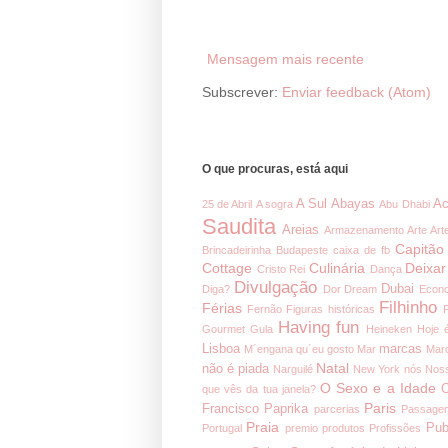
Mensagem mais recente
Subscrever:
Enviar feedback (Atom)
O que procuras, está aqui
A Sul
Abayas
Ac
25 de Abril
A sogra
Abu Dhabi
Saudita
Areias
Armazenamento
Arte
Art
Capitão
Brincadeirinha
Budapeste
caixa de fb
Cottage
Culinária
Deixar
Cristo Rei
Dança
Divulgação
Dubai
Diga?
Dor
Dream
Econ
Filhinho
Férias
Fernão
Figuras históricas
Having fun
Gourmet
Gula
Heineken
Hoje 
Lisboa
marcas
M´engana qu´eu gosto
Mar
Mar
Natal
não é piada
Narguilé
New York
nós
Noss
O Sexo e a Idade
O
que vês da tua janela?
Paris
Francisco
Paprika
parcerias
Passage
Praia
Pub
Portugal
premio
produtos
Profissões