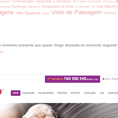
S
Scheveningen
Separados à nascença
audades
Será
Serra da Estrela
serviços
Tartaruga
Tempestade de Areia
Total MakeOv
arragona
Telemovel
Tendências
TIA
agens
Visto de Passagem
Vida Saudável
Vizinhos
Visitas
 o momento presente que quase chego atrasada ao momento seguinte
to