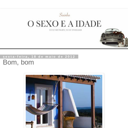
sexta-feira, 18 de maio de 2012
Bom, bom