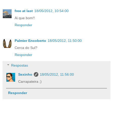
free at last
18/05/2012, 10:54:00
Ai que bom!!
Responder
Palmier Encoberto
18/05/2012, 11:50:00
Cerca do Sul?
Responder
Respostas
Sexinho
18/05/2012, 11:56:00
Carrapateira ;)
Responder