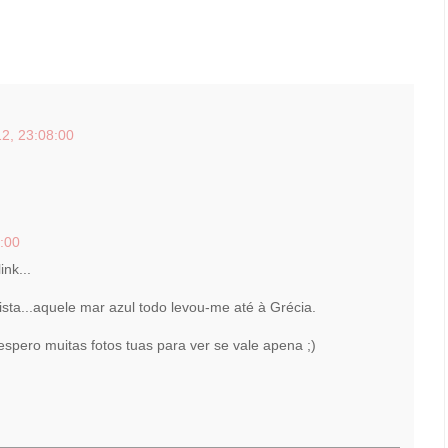
2, 23:08:00
:00
nk...
ista...aquele mar azul todo levou-me até à Grécia.
espero muitas fotos tuas para ver se vale apena ;)