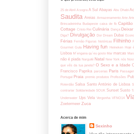
A Sul
Abayas
Ac
25 de Abril
A sogra
Abu Dhabi
Saudita
Areias
Armazenamento
Arte
Art
Capitão
Brincadeirinha
Budapeste
caixa de fb
Cottage
Culinária
Deixar
Cristo Rei
Dança
Divulgação
Dubai
Diga?
Dor
Dream
Econ
Filhinho
Férias
Fernão
Figuras históricas
Having fun
Gourmet
Gula
Heineken
Hoje 
Lisboa
marcas
M´engana qu´eu gosto
Mar
Mar
Natal
não é piada
Narguilé
New York
nós
Noss
O Sexo e a Idade
O
que vês da tua janela?
Paris
Francisco
Paprika
parcerias
Passage
Praia
Pub
Portugal
premio
produtos
Profissões
Salsa
Santo António de Lisboa
Roterdão
S
Sunset
Susto
contrariar
Solidariedade
SOUK
T
Vi
Ups
Vela
Underwater
Vergonha
VFNO14
Zuca
Zoetermeer
Acerca de mim
Sexinho