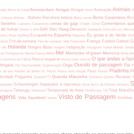
Animais
Amesterdam
Amigas
uso
Amigos
Animação
África
Al Jubail
Amor
A
Bicho Carpinteiro
Bahrein
Barcelona
beleza
Bici
e Urbana
Artistas...
Bicho careto
 Sexinho
cenas de gaja
Comentários que
Capoeira
Casamento
Chiado
Cloud
 de fumar
Den Haag
Delft
Denuncio
Deixar o leite
Depilação
Descubra as diferen
Espanha
Eu gosto é do Verão
Escapadinha
omics
Elvas
Epifânia
Etiquetas
EU
França
Fim-de-semana
Futebol
Gabriel G
Filmes
Fim-de-semana; Vela
Financeiro
Holanda
Ibiza
Hungria
Indignação
é dia
Imagine
Instagram
Isabel Allende
Jardi
Mel
Memories of green
Menorca
cas Portuguesas
MasterClassy
Mékié
Moda
Mo
O que andas a faz
Nunca esquecer
a Senhora de Fátima
Nunca mais crescer
Ouvido de passagem
Osga
Pai
brigada
Olx
Oportunidade
Organização
P
Piadinha
P
Peso
m de ano
Pastéis de Belém
Pc
Pécks
Pensa nisto
People
Pestes
Querida Mãezinha
licidade
Pulguinha
Receitas
Quando???
Quintana
Quotes
S
Scheveningen
Separados à nascença
audades
Será
Serra da Estrela
serviços
Tartaruga
Tempestade de Areia
Total MakeOv
arragona
Telemovel
Tendências
TIA
agens
Visto de Passagem
Vida Saudável
Vizinhos
Visitas