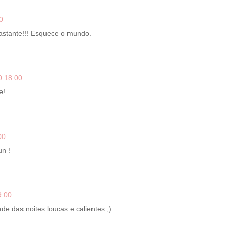
0
bastante!!! Esquece o mundo.
0:18:00
e!
00
un !
9:00
dade das noites loucas e calientes ;)