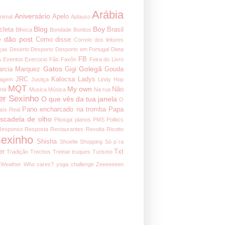
Arábia
Aniversário
Apelo
nimal
Aplauso
Blog
Boy
cleta
Brasil
Blheca
Bondade
Bonitos
 dão post
Como disse
Correio dos leitores
ças
Deserto
Desporto
Desporto em Portugal
Dieta
FB
A
Eventos
Exercicio
Fãs
Faxôn
Feira do Livro
Gatos
Golegã
arcia Marquez
Gigi
Gouda
JRC
Kalocsa
Ladys
nagem
Justiça
Lindy Hop
MQT
My own
Não
rte
Musica
Música
Na rua
er Sexinho
O que vês da tua janela
O
Pano encharcado na tromba
Papa
aís Real
iscadela de olho
Pitosga
planos
PMS
Politics
Responso
Resposta
Restaurantes
Revolta
Risotto
exinho
Shisha
Shoefie
Shopping
Só p´ra
er
Txt
Tradição
Trechos
Treinar
truques
Turismo
Weather
Who cares?
yoga challenge
Zeeeeeeen