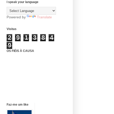
I speak your language
Powered by
Translate
Visitas
2
9
1
3
8
4
9
OS FIÉIS À CAUSA
Faz-me um like