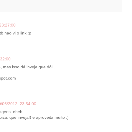
23:27:00
b nao vi o link :p
:32:00
 mas isso dá inveja que dói..
gspot.com
0/06/2012, 23:54:00
magens. eheh
za, que inveja!) e aproveita muito :)