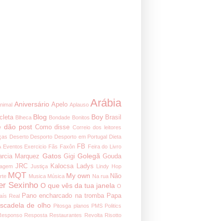
Arábia
Aniversário
Apelo
nimal
Aplauso
Blog
Boy
cleta
Brasil
Blheca
Bondade
Bonitos
 dão post
Como disse
Correio dos leitores
ças
Deserto
Desporto
Desporto em Portugal
Dieta
FB
A
Eventos
Exercicio
Fãs
Faxôn
Feira do Livro
Gatos
Golegã
arcia Marquez
Gigi
Gouda
JRC
Kalocsa
Ladys
nagem
Justiça
Lindy Hop
MQT
My own
Não
rte
Musica
Música
Na rua
er Sexinho
O que vês da tua janela
O
Pano encharcado na tromba
Papa
aís Real
iscadela de olho
Pitosga
planos
PMS
Politics
Responso
Resposta
Restaurantes
Revolta
Risotto