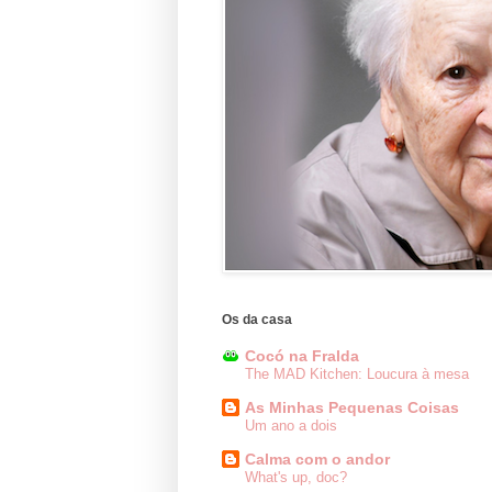
Os da casa
Cocó na Fralda
The MAD Kitchen: Loucura à mesa
As Minhas Pequenas Coisas
Um ano a dois
Calma com o andor
What's up, doc?