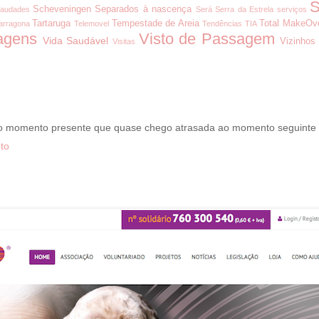
S
Scheveningen
Separados à nascença
audades
Será
Serra da Estrela
serviços
Tartaruga
Tempestade de Areia
Total MakeOv
arragona
Telemovel
Tendências
TIA
agens
Visto de Passagem
Vida Saudável
Vizinhos
Visitas
 o momento presente que quase chego atrasada ao momento seguinte
to