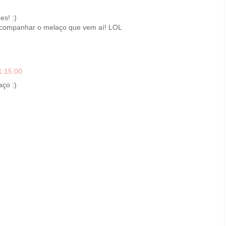
es! :)
acompanhar o melaço que vem aí! LOL
1:15:00
aço :)