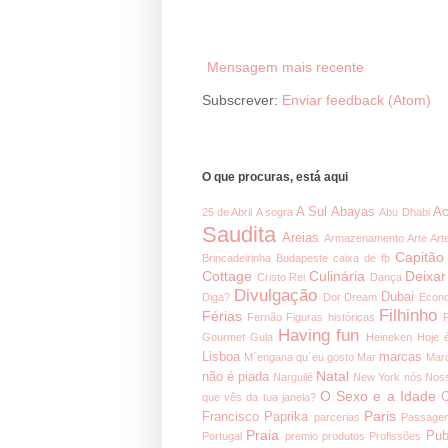
Mensagem mais recente
Subscrever:
Enviar feedback (Atom)
O que procuras, está aqui
A Sul
Abayas
Ac
25 de Abril
A sogra
Abu Dhabi
Saudita
Areias
Armazenamento
Arte
Art
Capitão
Brincadeirinha
Budapeste
caixa de fb
Cottage
Culinária
Deixar
Cristo Rei
Dança
Divulgação
Dubai
Diga?
Dor
Dream
Econ
Filhinho
Férias
Fernão
Figuras históricas
Having fun
Gourmet
Gula
Heineken
Hoje 
Lisboa
marcas
M´engana qu´eu gosto
Mar
Mar
Natal
não é piada
Narguilé
New York
nós
Noss
O Sexo e a Idade
O
que vês da tua janela?
Paris
Francisco
Paprika
parcerias
Passage
Praia
Pub
Portugal
premio
produtos
Profissões