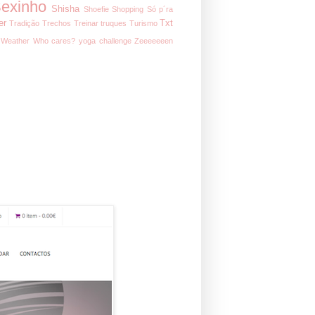
exinho
Shisha
Shoefie
Shopping
Só p´ra
er
Txt
Tradição
Trechos
Treinar
truques
Turismo
Weather
Who cares?
yoga challenge
Zeeeeeeen