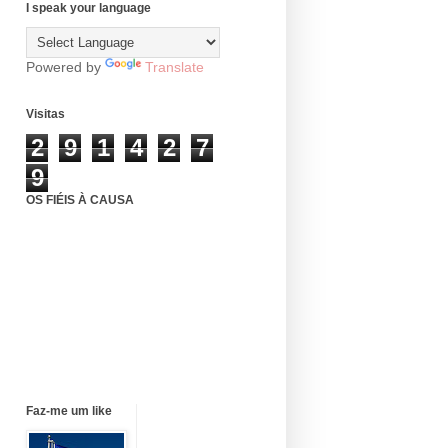
I speak your language
Powered by
Translate
Visitas
2
9
1
4
2
7
9
OS FIÉIS À CAUSA
Faz-me um like