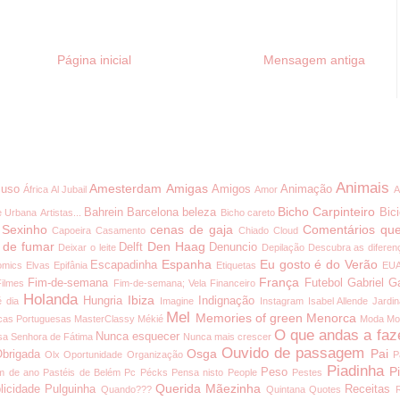
Página inicial
Mensagem antiga
Animais
Amesterdam
Amigas
uso
Amigos
Animação
África
Al Jubail
Amor
A
Bicho Carpinteiro
Bahrein
Barcelona
beleza
Bici
e Urbana
Artistas...
Bicho careto
 Sexinho
cenas de gaja
Comentários que
Capoeira
Casamento
Chiado
Cloud
 de fumar
Den Haag
Delft
Denuncio
Deixar o leite
Depilação
Descubra as diferen
Espanha
Eu gosto é do Verão
Escapadinha
omics
Elvas
Epifânia
Etiquetas
EU
França
Fim-de-semana
Futebol
Gabriel G
Filmes
Fim-de-semana; Vela
Financeiro
Holanda
Ibiza
Hungria
Indignação
é dia
Imagine
Instagram
Isabel Allende
Jardi
Mel
Memories of green
Menorca
cas Portuguesas
MasterClassy
Mékié
Moda
Mo
O que andas a faz
Nunca esquecer
a Senhora de Fátima
Nunca mais crescer
Ouvido de passagem
Osga
Pai
brigada
Olx
Oportunidade
Organização
P
Piadinha
P
Peso
m de ano
Pastéis de Belém
Pc
Pécks
Pensa nisto
People
Pestes
Querida Mãezinha
licidade
Pulguinha
Receitas
Quando???
Quintana
Quotes