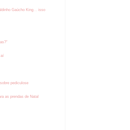
aldinho Gaúcho King… isso
tas?”
 aí
sobre pediculose
ra as prendas de Natal