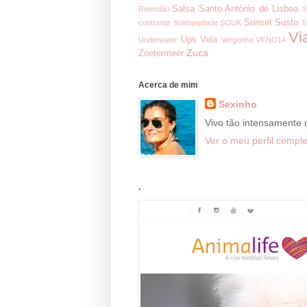
Salsa
Santo António de Lisboa
Roterdão
S
Sunset
Susto
contrariar
Solidariedade
SOUK
T
Vi
Ups
Vela
Underwater
Vergonha
VFNO14
Zuca
Zoetermeer
Acerca de mim
Sexinho
Vivo tão intensamente
Ver o meu perfil comple
.