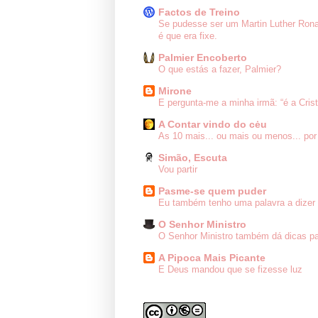
Factos de Treino
Se pudesse ser um Martin Luther Ron
é que era fixe.
Palmier Encoberto
O que estás a fazer, Palmier?
Mirone
E pergunta-me a minha irmã: “é a Cris
A Contar vindo do cėu
As 10 mais... ou mais ou menos... por
Simão, Escuta
Vou partir
Pasme-se quem puder
Eu também tenho uma palavra a dizer 
O Senhor Ministro
O Senhor Ministro também dá dicas pa
A Pipoca Mais Picante
E Deus mandou que se fizesse luz