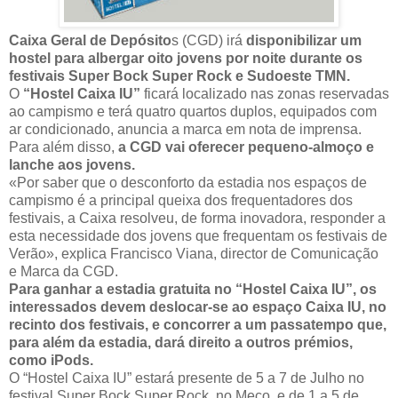
Caixa Geral de Depósito
s (CGD) irá
disponibilizar um
hostel para albergar oito jovens por noite durante os
festivais Super Bock Super Rock e Sudoeste TMN.
O
“Hostel Caixa IU”
ficará localizado nas zonas reservadas
ao campismo e terá quatro quartos duplos, equipados com
ar condicionado, anuncia a marca em nota de imprensa.
Para além disso,
a CGD vai oferecer pequeno-almoço e
lanche aos jovens.
«Por saber que o desconforto da estadia nos espaços de
campismo é a principal queixa dos frequentadores dos
festivais, a Caixa resolveu, de forma inovadora, responder a
esta necessidade dos jovens que frequentam os festivais de
Verão», explica Francisco Viana, director de Comunicação
e Marca da CGD.
Para ganhar a estadia gratuita no “Hostel Caixa IU”, os
interessados devem deslocar-se ao espaço Caixa IU, no
recinto dos festivais, e concorrer a um passatempo que,
para além da estadia, dará direito a outros prémios,
como iPods.
O “Hostel Caixa IU” estará presente de 5 a 7 de Julho no
festival Super Bock Super Rock, no Meco, e de 1 a 5 de