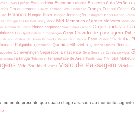
Espanha
Eu gosto é do Verão
Escapadinha
omics
Elvas
Epifânia
Etiquetas
EU
França
Fim-de-semana
Futebol
Gabriel G
Filmes
Fim-de-semana; Vela
Financeiro
Holanda
Ibiza
Hungria
Indignação
é dia
Imagine
Instagram
Isabel Allende
Jardi
Mel
Memories of green
Menorca
cas Portuguesas
MasterClassy
Mékié
Moda
Mo
O que andas a faz
Nunca esquecer
a Senhora de Fátima
Nunca mais crescer
Ouvido de passagem
Osga
Pai
brigada
Olx
Oportunidade
Organização
P
Piadinha
P
Peso
m de ano
Pastéis de Belém
Pc
Pécks
Pensa nisto
People
Pestes
Querida Mãezinha
licidade
Pulguinha
Receitas
Quando???
Quintana
Quotes
S
Scheveningen
Separados à nascença
audades
Será
Serra da Estrela
serviços
Tartaruga
Tempestade de Areia
Total MakeOv
arragona
Telemovel
Tendências
TIA
agens
Visto de Passagem
Vida Saudável
Vizinhos
Visitas
 o momento presente que quase chego atrasada ao momento seguinte
to