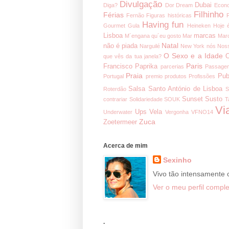
Divulgação
Dubai
Diga?
Dor
Dream
Econ
Filhinho
Férias
Fernão
Figuras históricas
Having fun
Gourmet
Gula
Heineken
Hoje 
Lisboa
marcas
M´engana qu´eu gosto
Mar
Mar
Natal
não é piada
Narguilé
New York
nós
Noss
O Sexo e a Idade
O
que vês da tua janela?
Paris
Francisco
Paprika
parcerias
Passage
Praia
Pub
Portugal
premio
produtos
Profissões
Salsa
Santo António de Lisboa
Roterdão
S
Sunset
Susto
contrariar
Solidariedade
SOUK
T
Vi
Ups
Vela
Underwater
Vergonha
VFNO14
Zuca
Zoetermeer
Acerca de mim
Sexinho
Vivo tão intensamente
Ver o meu perfil comple
.