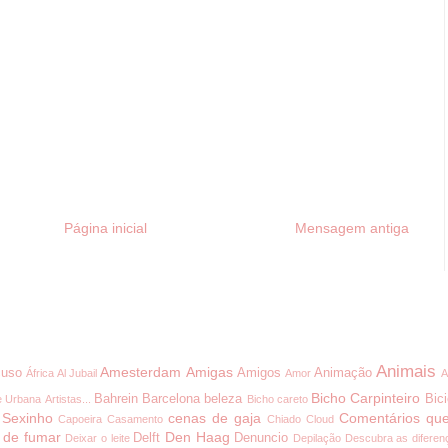
Página inicial
Mensagem antiga
Animais
Amesterdam
Amigas
uso
Amigos
Animação
África
Al Jubail
Amor
A
Bicho Carpinteiro
Bahrein
Barcelona
beleza
Bici
e Urbana
Artistas...
Bicho careto
 Sexinho
cenas de gaja
Comentários que
Capoeira
Casamento
Chiado
Cloud
 de fumar
Den Haag
Delft
Denuncio
Deixar o leite
Depilação
Descubra as diferen