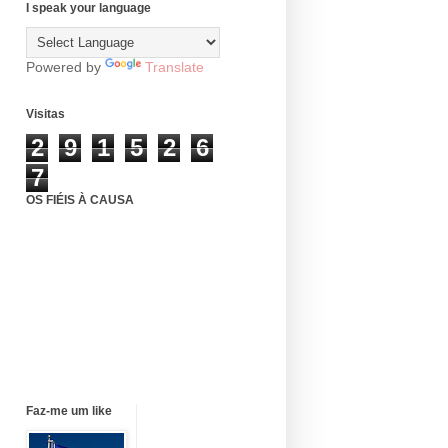
I speak your language
Powered by
Translate
Visitas
2
9
1
5
2
6
7
OS FIÉIS À CAUSA
Faz-me um like