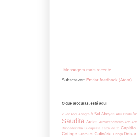
Mensagem mais recente
Subscrever:
Enviar feedback (Atom)
O que procuras, está aqui
A Sul
Abayas
Ac
25 de Abril
A sogra
Abu Dhabi
Saudita
Areias
Armazenamento
Arte
Art
Capitão
Brincadeirinha
Budapeste
caixa de fb
Cottage
Culinária
Deixar
Cristo Rei
Dança