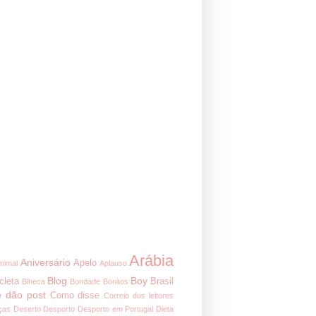
Arábia
Aniversário
Apelo
nimal
Aplauso
Blog
Boy
cleta
Brasil
Blheca
Bondade
Bonitos
 dão post
Como disse
Correio dos leitores
ças
Deserto
Desporto
Desporto em Portugal
Dieta