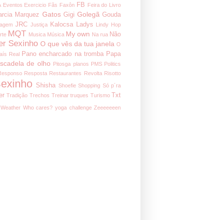
FB
A
Eventos
Exercicio
Fãs
Faxôn
Feira do Livro
Gatos
Golegã
arcia Marquez
Gigi
Gouda
JRC
Kalocsa
Ladys
nagem
Justiça
Lindy Hop
MQT
My own
Não
rte
Musica
Música
Na rua
er Sexinho
O que vês da tua janela
O
Pano encharcado na tromba
Papa
aís Real
iscadela de olho
Pitosga
planos
PMS
Politics
Responso
Resposta
Restaurantes
Revolta
Risotto
exinho
Shisha
Shoefie
Shopping
Só p´ra
er
Txt
Tradição
Trechos
Treinar
truques
Turismo
Weather
Who cares?
yoga challenge
Zeeeeeeen