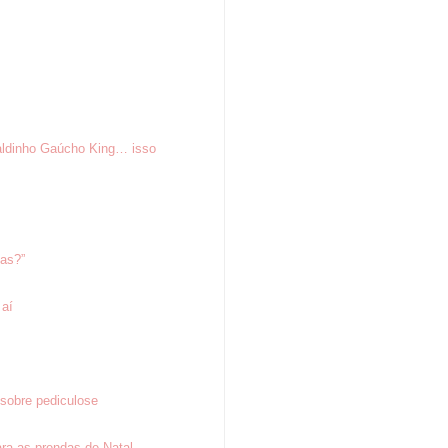
aldinho Gaúcho King… isso
tas?”
 aí
sobre pediculose
ra as prendas de Natal