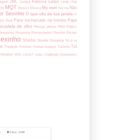
JRC
Kalocsa
Ladys
nagem
Justiça
Lindy Hop
MQT
My own
Não
rte
Musica
Música
Na rua
er Sexinho
O que vês da tua janela
O
Pano encharcado na tromba
Papa
aís Real
iscadela de olho
Pitosga
planos
PMS
Politics
Responso
Resposta
Restaurantes
Revolta
Risotto
exinho
Shisha
Shoefie
Shopping
Só p´ra
er
Txt
Tradição
Trechos
Treinar
truques
Turismo
Weather
Who cares?
yoga challenge
Zeeeeeeen