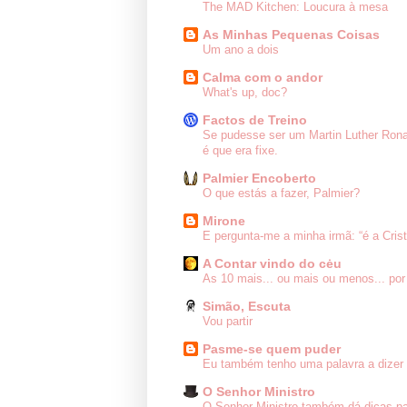
The MAD Kitchen: Loucura à mesa
As Minhas Pequenas Coisas
Um ano a dois
Calma com o andor
What's up, doc?
Factos de Treino
Se pudesse ser um Martin Luther Ron
é que era fixe.
Palmier Encoberto
O que estás a fazer, Palmier?
Mirone
E pergunta-me a minha irmã: “é a Cris
A Contar vindo do cėu
As 10 mais... ou mais ou menos... por
Simão, Escuta
Vou partir
Pasme-se quem puder
Eu também tenho uma palavra a dizer 
O Senhor Ministro
O Senhor Ministro também dá dicas pa