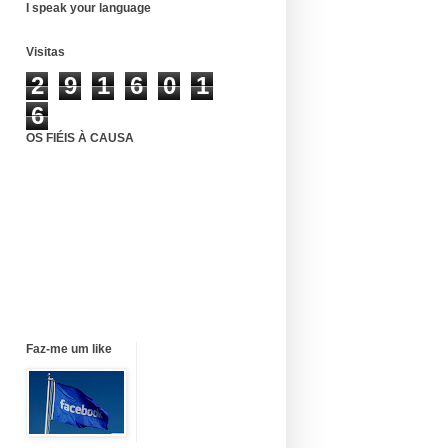
I speak your language
Visitas
2
9
1
6
0
1
6
OS FIÉIS À CAUSA
Faz-me um like