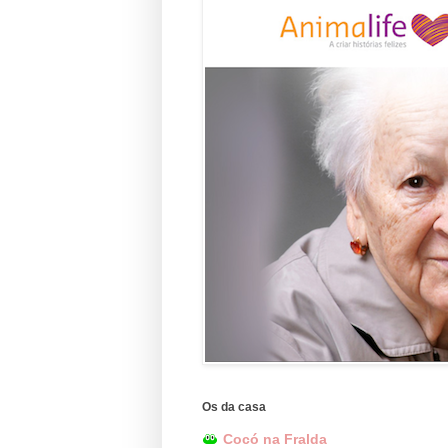
Os da casa
Cocó na Fralda