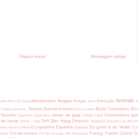
Página inicial
Mensagem antiga
Animais
Amesterdam
Amigas
uso
Amigos
Animação
África
Al Jubail
Amor
A
Bicho Carpinteiro
Bahrein
Barcelona
beleza
Bici
e Urbana
Artistas...
Bicho careto
 Sexinho
cenas de gaja
Comentários que
Capoeira
Casamento
Chiado
Cloud
 de fumar
Den Haag
Delft
Denuncio
Deixar o leite
Depilação
Descubra as diferen
Espanha
Eu gosto é do Verão
Escapadinha
omics
Elvas
Epifânia
Etiquetas
EU
França
Fim-de-semana
Futebol
Gabriel G
Filmes
Fim-de-semana; Vela
Financeiro