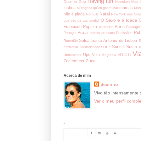
Having fun
Gourmet
Gula
Heineken
Hoje 
Lisboa
marcas
M´engana qu´eu gosto
Mar
Mar
Natal
não é piada
Narguilé
New York
nós
Noss
O Sexo e a Idade
O
que vês da tua janela?
Paris
Francisco
Paprika
parcerias
Passage
Praia
Pub
Portugal
premio
produtos
Profissões
Salsa
Santo António de Lisboa
Roterdão
S
Sunset
Susto
contrariar
Solidariedade
SOUK
T
Vi
Ups
Vela
Underwater
Vergonha
VFNO14
Zuca
Zoetermeer
Acerca de mim
Sexinho
Vivo tão intensamente
Ver o meu perfil comple
.