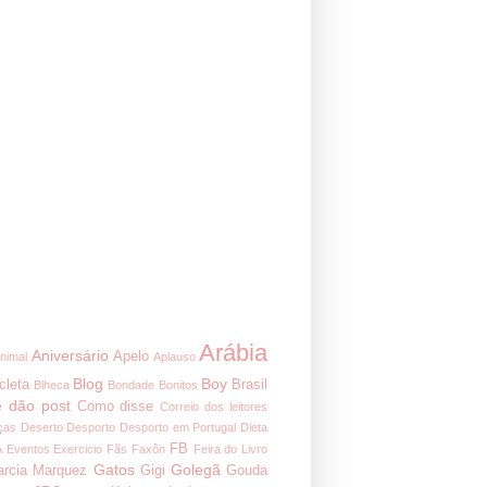
Arábia
Aniversário
Apelo
nimal
Aplauso
Blog
Boy
cleta
Brasil
Blheca
Bondade
Bonitos
 dão post
Como disse
Correio dos leitores
ças
Deserto
Desporto
Desporto em Portugal
Dieta
FB
A
Eventos
Exercicio
Fãs
Faxôn
Feira do Livro
Gatos
Golegã
arcia Marquez
Gigi
Gouda