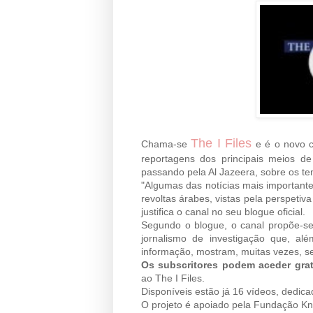
The I Files
Chama-se
e é o novo c
reportagens dos principais meios 
passando pela Al Jazeera, sobre os t
"Algumas das notícias mais importan
revoltas árabes, vistas pela perspeti
justifica o canal no seu blogue oficial.
Segundo o blogue, o canal propõe-se
jornalismo de investigação que, a
informação, mostram, muitas vezes, se
Os subscritores podem aceder gra
ao The I Files.
Disponíveis estão já 16 vídeos, dedica
O projeto é apoiado pela Fundação Knig