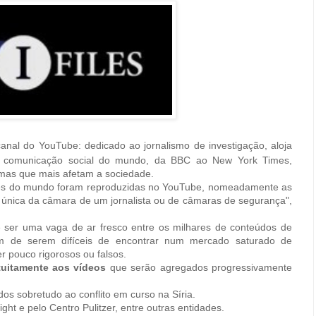
anal do YouTube: dedicado ao jornalismo de investigação, aloja
de comunicação social do mundo, da BBC ao New York Times,
emas que mais afetam a sociedade.
tes do mundo foram reproduzidas no YouTube, nomeadamente as
va única da câmara de um jornalista ou de câmaras de segurança",
 ser uma vaga de ar fresco entre os milhares de conteúdos de
lém de serem difíceis de encontrar num mercado saturado de
r pouco rigorosos ou falsos.
tuitamente aos vídeos
que serão agregados progressivamente
dos sobretudo ao conflito em curso na Síria.
ht e pelo Centro Pulitzer, entre outras entidades.