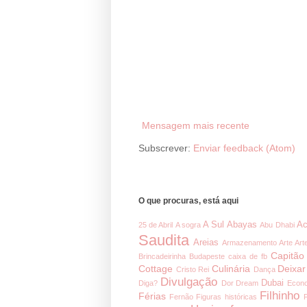
Mensagem mais recente
Subscrever:
Enviar feedback (Atom)
O que procuras, está aqui
A Sul
Abayas
Ac
25 de Abril
A sogra
Abu Dhabi
Saudita
Areias
Armazenamento
Arte
Art
Capitão
Brincadeirinha
Budapeste
caixa de fb
Cottage
Culinária
Deixar
Cristo Rei
Dança
Divulgação
Dubai
Diga?
Dor
Dream
Econ
Filhinho
Férias
Fernão
Figuras históricas