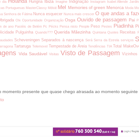
Holanda
Ibiza
Hungria
Indignação
é dia
Imagine
Instagram
Isabel Allende
Jardi
Mel
Memories of green
Menorca
cas Portuguesas
MasterClassy
Mékié
Moda
Mo
O que andas a faz
Nunca esquecer
a Senhora de Fátima
Nunca mais crescer
Ouvido de passagem
Osga
Pai
brigada
Olx
Oportunidade
Organização
P
Piadinha
P
Peso
m de ano
Pastéis de Belém
Pc
Pécks
Pensa nisto
People
Pestes
Querida Mãezinha
licidade
Pulguinha
Receitas
Quando???
Quintana
Quotes
S
Scheveningen
Separados à nascença
audades
Será
Serra da Estrela
serviços
Tartaruga
Tempestade de Areia
Total MakeOv
arragona
Telemovel
Tendências
TIA
agens
Visto de Passagem
Vida Saudável
Vizinhos
Visitas
 o momento presente que quase chego atrasada ao momento seguinte
to