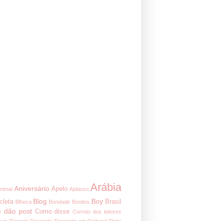
Arábia
Aniversário
Apelo
nimal
Aplauso
Blog
Boy
cleta
Brasil
Blheca
Bondade
Bonitos
 dão post
Como disse
Correio dos leitores
ças
Deserto
Desporto
Desporto em Portugal
Dieta