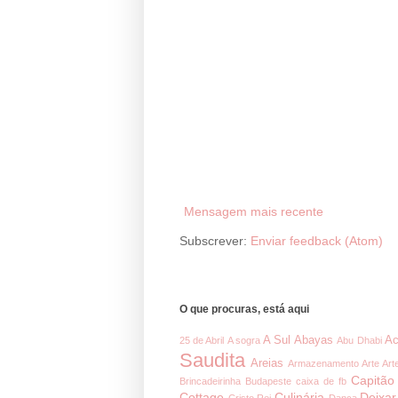
Mensagem mais recente
Subscrever:
Enviar feedback (Atom)
O que procuras, está aqui
A Sul
Abayas
Ac
25 de Abril
A sogra
Abu Dhabi
Saudita
Areias
Armazenamento
Arte
Art
Capitão
Brincadeirinha
Budapeste
caixa de fb
Cottage
Culinária
Deixar
Cristo Rei
Dança