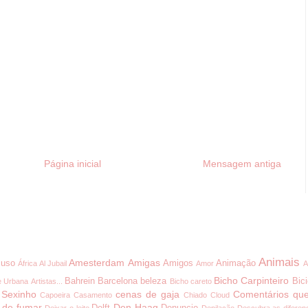
Página inicial
Mensagem antiga
Animais
Amesterdam
Amigas
uso
Amigos
Animação
África
Al Jubail
Amor
A
Bicho Carpinteiro
Bahrein
Barcelona
beleza
Bici
e Urbana
Artistas...
Bicho careto
 Sexinho
cenas de gaja
Comentários que
Capoeira
Casamento
Chiado
Cloud
 de fumar
Den Haag
Delft
Denuncio
Deixar o leite
Depilação
Descubra as diferen