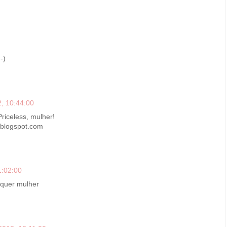
-)
, 10:44:00
Priceless, mulher!
p.blogspot.com
1:02:00
lquer mulher