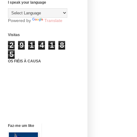
I speak your language
Powered by
Translate
Visitas
2
9
1
4
1
8
5
OS FIÉIS À CAUSA
Faz-me um like