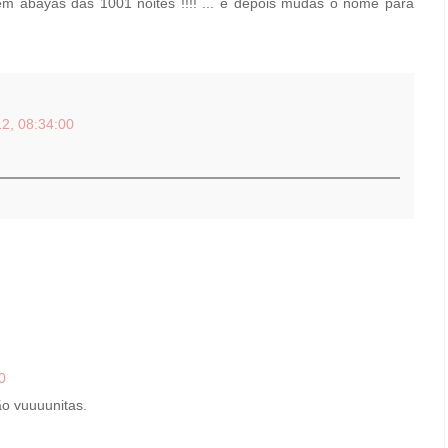
em abayas das 1001 noites !!!! ... e depois mudas o nome para
2, 08:34:00
0
ão vuuuunitas.