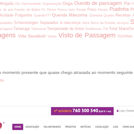
Ouvido de passagem
Osga
Pai
brigada
Olx
Oportunidade
Organização
P
Piadinha
P
Peso
m de ano
Pastéis de Belém
Pc
Pécks
Pensa nisto
People
Pestes
Querida Mãezinha
licidade
Pulguinha
Receitas
Quando???
Quintana
Quotes
S
Scheveningen
Separados à nascença
audades
Será
Serra da Estrela
serviços
Tartaruga
Tempestade de Areia
Total MakeOv
arragona
Telemovel
Tendências
TIA
agens
Visto de Passagem
Vida Saudável
Vizinhos
Visitas
 o momento presente que quase chego atrasada ao momento seguinte
to