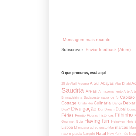
Mensagem mais recente
Subscrever:
Enviar feedback (Atom)
O que procuras, está aqui
A Sul
Abayas
Ac
25 de Abril
A sogra
Abu Dhabi
Saudita
Areias
Armazenamento
Arte
Art
Capitão
Brincadeirinha
Budapeste
caixa de fb
Cottage
Culinária
Deixar
Cristo Rei
Dança
Divulgação
Dubai
Diga?
Dor
Dream
Econ
Filhinho
Férias
Fernão
Figuras históricas
Having fun
Gourmet
Gula
Heineken
Hoje 
Lisboa
marcas
M´engana qu´eu gosto
Mar
Mar
Natal
não é piada
Narguilé
New York
nós
Noss