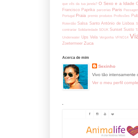
O Sexo e a Idade
O
que vês da tua janela?
Paris
Francisco
Paprika
parcerias
Passage
Praia
Pub
Portugal
premio
produtos
Profissões
Salsa
Santo António de Lisboa
Roterdão
S
Sunset
Susto
contrariar
Solidariedade
SOUK
T
Vi
Ups
Vela
Underwater
Vergonha
VFNO14
Zuca
Zoetermeer
Acerca de mim
Sexinho
Vivo tão intensamente
Ver o meu perfil comple
.