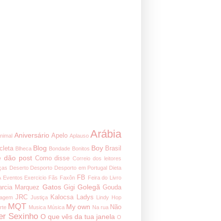
Arábia
Aniversário
Apelo
nimal
Aplauso
Blog
Boy
cleta
Brasil
Blheca
Bondade
Bonitos
 dão post
Como disse
Correio dos leitores
ças
Deserto
Desporto
Desporto em Portugal
Dieta
FB
A
Eventos
Exercicio
Fãs
Faxôn
Feira do Livro
Gatos
Golegã
arcia Marquez
Gigi
Gouda
JRC
Kalocsa
Ladys
nagem
Justiça
Lindy Hop
MQT
My own
Não
rte
Musica
Música
Na rua
er Sexinho
O que vês da tua janela
O