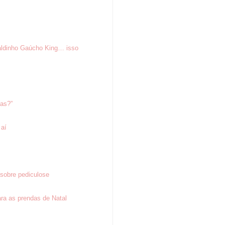
aldinho Gaúcho King… isso
tas?”
 aí
sobre pediculose
ra as prendas de Natal