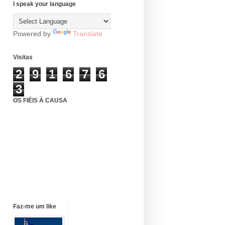
I speak your language
Powered by
Translate
Visitas
2
9
1
6
7
6
3
OS FIÉIS À CAUSA
Faz-me um like