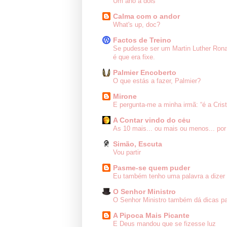
Um ano a dois
Calma com o andor
What's up, doc?
Factos de Treino
Se pudesse ser um Martin Luther Ron
é que era fixe.
Palmier Encoberto
O que estás a fazer, Palmier?
Mirone
E pergunta-me a minha irmã: “é a Cris
A Contar vindo do cėu
As 10 mais... ou mais ou menos... por
Simão, Escuta
Vou partir
Pasme-se quem puder
Eu também tenho uma palavra a dizer 
O Senhor Ministro
O Senhor Ministro também dá dicas pa
A Pipoca Mais Picante
E Deus mandou que se fizesse luz