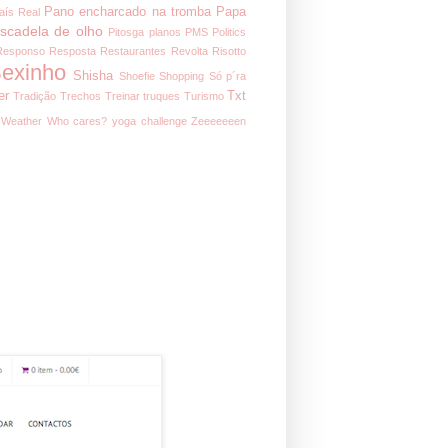
Pano encharcado na tromba
Papa
aís Real
iscadela de olho
Pitosga
planos
PMS
Politics
Responso
Resposta
Restaurantes
Revolta
Risotto
exinho
Shisha
Shoefie
Shopping
Só p´ra
er
Txt
Tradição
Trechos
Treinar
truques
Turismo
Weather
Who cares?
yoga challenge
Zeeeeeeen