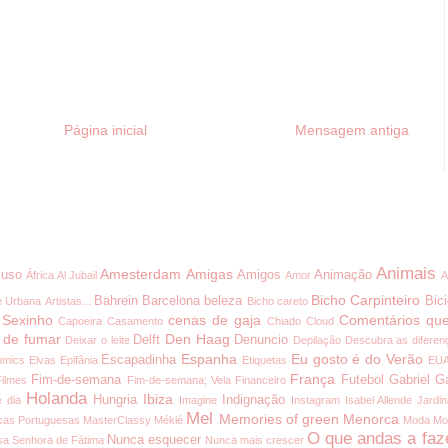
Página inicial
Mensagem antiga
Animais
Amesterdam
Amigas
uso
Amigos
Animação
África
Al Jubail
Amor
A
Bicho Carpinteiro
Bahrein
Barcelona
beleza
Bici
e Urbana
Artistas...
Bicho careto
 Sexinho
cenas de gaja
Comentários que
Capoeira
Casamento
Chiado
Cloud
 de fumar
Den Haag
Delft
Denuncio
Deixar o leite
Depilação
Descubra as diferen
Espanha
Eu gosto é do Verão
Escapadinha
omics
Elvas
Epifânia
Etiquetas
EU
França
Fim-de-semana
Futebol
Gabriel G
Filmes
Fim-de-semana; Vela
Financeiro
Holanda
Ibiza
Hungria
Indignação
é dia
Imagine
Instagram
Isabel Allende
Jardi
Mel
Memories of green
Menorca
cas Portuguesas
MasterClassy
Mékié
Moda
Mo
O que andas a faz
Nunca esquecer
a Senhora de Fátima
Nunca mais crescer