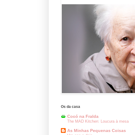
Os da casa
Cocó na Fralda
The MAD Kitchen: Loucura à mesa
As Minhas Pequenas Coisas