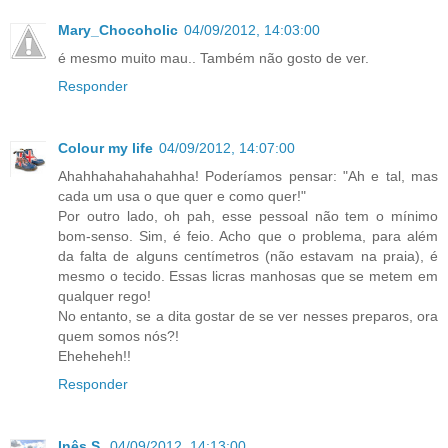
Mary_Chocoholic
04/09/2012, 14:03:00
é mesmo muito mau.. Também não gosto de ver.
Responder
Colour my life
04/09/2012, 14:07:00
Ahahhahahahahahha! Poderíamos pensar: "Ah e tal, mas
cada um usa o que quer e como quer!"
Por outro lado, oh pah, esse pessoal não tem o mínimo
bom-senso. Sim, é feio. Acho que o problema, para além
da falta de alguns centímetros (não estavam na praia), é
mesmo o tecido. Essas licras manhosas que se metem em
qualquer rego!
No entanto, se a dita gostar de se ver nesses preparos, ora
quem somos nós?!
Eheheheh!!
Responder
Inês S.
04/09/2012, 14:13:00