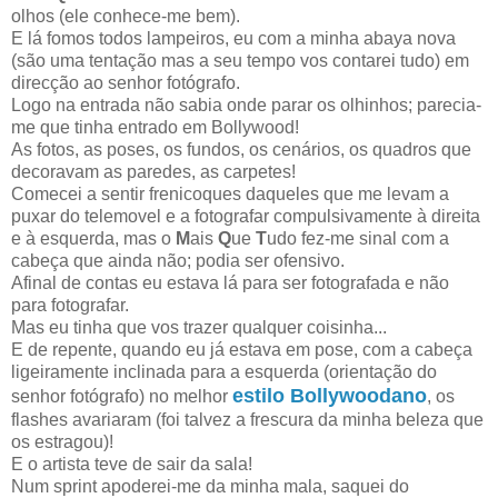
olhos (ele conhece-me bem).
E lá fomos todos lampeiros, eu com a minha abaya nova
(são uma tentação mas a seu tempo vos contarei tudo) em
direcção ao senhor fotógrafo.
Logo na entrada não sabia onde parar os olhinhos; parecia-
me que tinha entrado em Bollywood!
As fotos, as poses, os fundos, os cenários, os quadros que
decoravam as paredes, as carpetes!
Comecei a sentir frenicoques daqueles que me levam a
puxar do telemovel e a fotografar compulsivamente à direita
e à esquerda, mas o
M
ais
Q
ue
T
udo fez-me sinal com a
cabeça que ainda não; podia ser ofensivo.
Afinal de contas eu estava lá para ser fotografada e não
para fotografar.
Mas eu tinha que vos trazer qualquer coisinha...
E de repente, quando eu já estava em pose, com a cabeça
ligeiramente inclinada para a esquerda (orientação do
estilo Bollywoodano
senhor fotógrafo) no melhor
, os
flashes avariaram (foi talvez a frescura da minha beleza que
os estragou)!
E o artista teve de sair da sala!
Num sprint apoderei-me da minha mala, saquei do