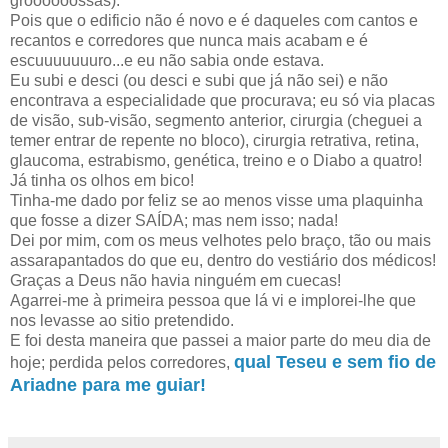
groooooossas).
Pois que o edificio não é novo e é daqueles com cantos e
recantos e corredores que nunca mais acabam e é
escuuuuuuuro...e eu não sabia onde estava.
Eu subi e desci (ou desci e subi que já não sei) e não
encontrava a especialidade que procurava; eu só via placas
de visão, sub-visão, segmento anterior, cirurgia (cheguei a
temer entrar de repente no bloco), cirurgia retrativa, retina,
glaucoma, estrabismo, genética, treino e o Diabo a quatro!
Já tinha os olhos em bico!
Tinha-me dado por feliz se ao menos visse uma plaquinha
que fosse a dizer SAÍDA; mas nem isso; nada!
Dei por mim, com os meus velhotes pelo braço, tão ou mais
assarapantados do que eu, dentro do vestiário dos médicos!
Graças a Deus não havia ninguém em cuecas!
Agarrei-me à primeira pessoa que lá vi e implorei-lhe que
nos levasse ao sitio pretendido.
E foi desta maneira que passei a maior parte do meu dia de
qual Teseu e sem fio de
hoje; perdida pelos corredores,
Ariadne para me guiar!