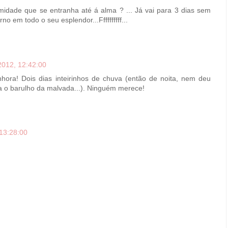
idade que se entranha até á alma ? ... Já vai para 3 dias sem
no em todo o seu esplendor...Ffffffffff...
2012, 12:42:00
ora! Dois dias inteirinhos de chuva (então de noita, nem deu
ra o barulho da malvada...). Ninguém merece!
13:28:00