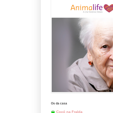
Os da casa
Cocó na Fralda