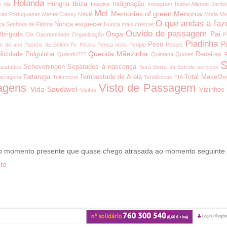
Holanda
Ibiza
Hungria
Indignação
é dia
Imagine
Instagram
Isabel Allende
Jardi
Mel
Memories of green
Menorca
cas Portuguesas
MasterClassy
Mékié
Moda
Mo
O que andas a faz
Nunca esquecer
a Senhora de Fátima
Nunca mais crescer
Ouvido de passagem
Osga
Pai
brigada
Olx
Oportunidade
Organização
P
Piadinha
P
Peso
m de ano
Pastéis de Belém
Pc
Pécks
Pensa nisto
People
Pestes
Querida Mãezinha
licidade
Pulguinha
Receitas
Quando???
Quintana
Quotes
S
Scheveningen
Separados à nascença
audades
Será
Serra da Estrela
serviços
Tartaruga
Tempestade de Areia
Total MakeOv
arragona
Telemovel
Tendências
TIA
agens
Visto de Passagem
Vida Saudável
Vizinhos
Visitas
 o momento presente que quase chego atrasada ao momento seguinte
to