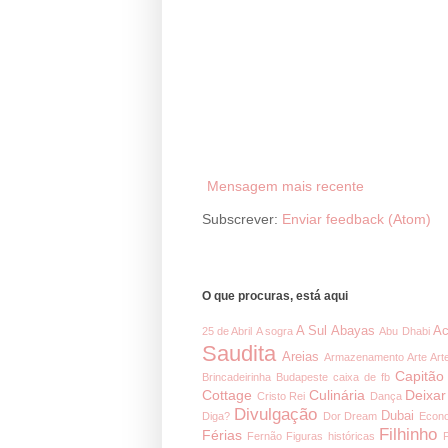
Mensagem mais recente
Subscrever:
Enviar feedback (Atom)
O que procuras, está aqui
A Sul
Abayas
Ac
25 de Abril
A sogra
Abu Dhabi
Saudita
Areias
Armazenamento
Arte
Art
Capitão
Brincadeirinha
Budapeste
caixa de fb
Cottage
Culinária
Deixar
Cristo Rei
Dança
Divulgação
Dubai
Diga?
Dor
Dream
Econ
Filhinho
Férias
Fernão
Figuras históricas