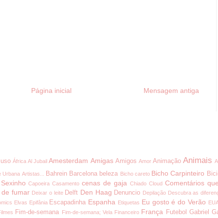
Página inicial
Mensagem antiga
Animais
Amesterdam
Amigas
uso
Amigos
Animação
África
Al Jubail
Amor
A
Bicho Carpinteiro
Bahrein
Barcelona
beleza
Bici
e Urbana
Artistas...
Bicho careto
 Sexinho
cenas de gaja
Comentários que
Capoeira
Casamento
Chiado
Cloud
 de fumar
Den Haag
Delft
Denuncio
Deixar o leite
Depilação
Descubra as diferen
Espanha
Eu gosto é do Verão
Escapadinha
omics
Elvas
Epifânia
Etiquetas
EU
França
Fim-de-semana
Futebol
Gabriel G
Filmes
Fim-de-semana; Vela
Financeiro