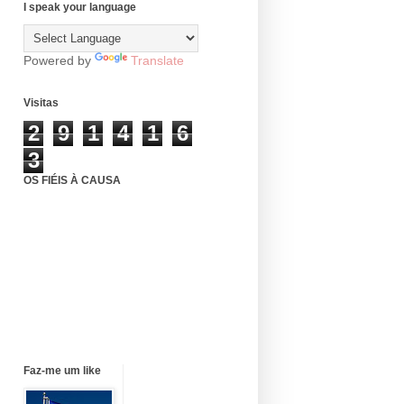
I speak your language
Powered by
Translate
Visitas
2
9
1
4
1
6
3
OS FIÉIS À CAUSA
Faz-me um like