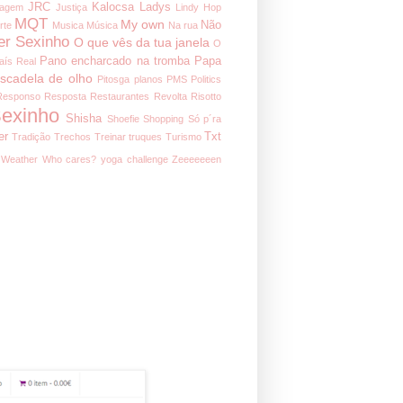
JRC
Kalocsa
Ladys
nagem
Justiça
Lindy Hop
MQT
My own
Não
rte
Musica
Música
Na rua
er Sexinho
O que vês da tua janela
O
Pano encharcado na tromba
Papa
aís Real
iscadela de olho
Pitosga
planos
PMS
Politics
Responso
Resposta
Restaurantes
Revolta
Risotto
exinho
Shisha
Shoefie
Shopping
Só p´ra
er
Txt
Tradição
Trechos
Treinar
truques
Turismo
Weather
Who cares?
yoga challenge
Zeeeeeeen