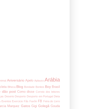
Arábia
Aniversário
Apelo
nimal
Aplauso
Blog
Boy
cleta
Brasil
Blheca
Bondade
Bonitos
 dão post
Como disse
Correio dos leitores
ças
Deserto
Desporto
Desporto em Portugal
Dieta
FB
A
Eventos
Exercicio
Fãs
Faxôn
Feira do Livro
Gatos
Golegã
arcia Marquez
Gigi
Gouda