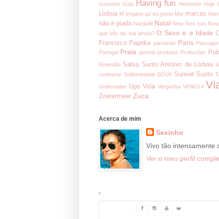
Having fun
Gourmet
Gula
Heineken
Hoje 
Lisboa
marcas
M´engana qu´eu gosto
Mar
Mar
Natal
não é piada
Narguilé
New York
nós
Noss
O Sexo e a Idade
O
que vês da tua janela?
Paris
Francisco
Paprika
parcerias
Passage
Praia
Pub
Portugal
premio
produtos
Profissões
Salsa
Santo António de Lisboa
Roterdão
S
Sunset
Susto
contrariar
Solidariedade
SOUK
T
Vi
Ups
Vela
Underwater
Vergonha
VFNO14
Zuca
Zoetermeer
Acerca de mim
Sexinho
Vivo tão intensamente
Ver o meu perfil comple
.