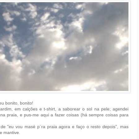
u bonito, bonito!
rdim, em calções e t-shirt, a saborear o sol na pele; agendei
a praia, e pus-me aqui a fazer coisas (há sempre coisas para
e "eu vou masé p´ra praia agora e faço o resto depois", mas
me mantive.