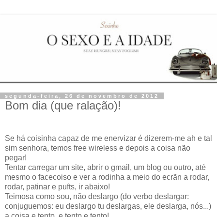
segunda-feira, 26 de novembro de 2012
Bom dia (que ralação)!
Se há coisinha capaz de me enervizar é dizerem-me ah e tal
sim senhora, temos free wireless e depois a coisa não
pegar!
Tentar carregar um site, abrir o gmail, um blog ou outro, até
mesmo o facecoiso e ver a rodinha a meio do ecrãn a rodar,
rodar, patinar e pufts, ir abaixo!
Teimosa como sou, não deslargo (do verbo deslargar:
conjuguemos: eu deslargo tu deslargas, ele deslarga, nós...)
a coisa e tento, e tento e tento!