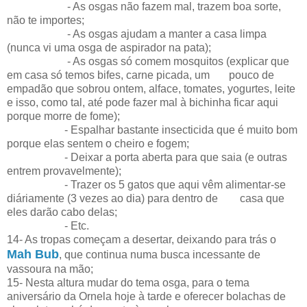
- As osgas não fazem mal, trazem boa sorte,
não te importes;
- As osgas ajudam a manter a casa limpa
(nunca vi uma osga de aspirador na pata);
- As osgas só comem mosquitos (explicar que
em casa só temos bifes, carne picada, um pouco de
empadão que sobrou ontem, alface, tomates, yogurtes, leite
e isso, como tal, até pode fazer mal à bichinha ficar aqui
porque morre de fome);
- Espalhar bastante insecticida que é muito bom
porque elas sentem o cheiro e fogem;
- Deixar a porta aberta para que saia (e outras
entrem provavelmente);
- Trazer os 5 gatos que aqui vêm alimentar-se
diáriamente (3 vezes ao dia) para dentro de casa que
eles darão cabo delas;
- Etc.
14- As tropas começam a desertar, deixando para trás o
Mah Bub
, que continua numa busca incessante de
vassoura na mão;
15- Nesta altura mudar do tema osga, para o tema
aniversário da Ornela hoje à tarde e oferecer bolachas de