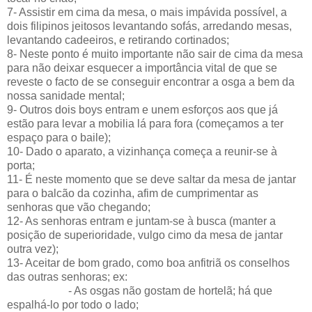
7- Assistir em cima da mesa, o mais impávida possível, a
dois filipinos jeitosos levantando sofás, arredando mesas,
levantando cadeeiros, e retirando cortinados;
8- Neste ponto é muito importante não sair de cima da mesa
para não deixar esquecer a importância vital de que se
reveste o facto de se conseguir encontrar a osga a bem da
nossa sanidade mental;
9- Outros dois boys entram e unem esforços aos que já
estão para levar a mobilia lá para fora (começamos a ter
espaço para o baile);
10- Dado o aparato, a vizinhança começa a reunir-se à
porta;
11- É neste momento que se deve saltar da mesa de jantar
para o balcão da cozinha, afim de cumprimentar as
senhoras que vão chegando;
12- As senhoras entram e juntam-se à busca (manter a
posição de superioridade, vulgo cimo da mesa de jantar
outra vez);
13- Aceitar de bom grado, como boa anfitriã os conselhos
das outras senhoras; ex:
- As osgas não gostam de hortelã; há que
espalhá-lo por todo o lado;