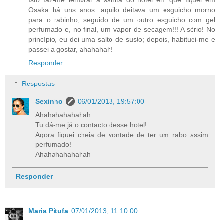
Isto faz-me lembrar a sanita do hotel em que fiquei em
Osaka há uns anos: aquilo deitava um esguicho morno
para o rabinho, seguido de um outro esguicho com gel
perfumado e, no final, um vapor de secagem!!! A sério! No
princípio, eu dei uma salto de susto; depois, habituei-me e
passei a gostar, ahahahah!
Responder
Respostas
Sexinho
06/01/2013, 19:57:00
Ahahahahahahah
Tu dá-me já o contacto desse hotel!
Agora fiquei cheia de vontade de ter um rabo assim
perfumado!
Ahahahahahahah
Responder
Maria Pitufa
07/01/2013, 11:10:00