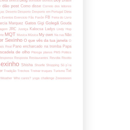
cleta
Brasil
Blheca
Bondade
Bonitos
 dão post
Como disse
Correio dos leitores
ças
Deserto
Desporto
Desporto em Portugal
Dieta
FB
A
Eventos
Exercicio
Fãs
Faxôn
Feira do Livro
Gatos
Golegã
arcia Marquez
Gigi
Gouda
JRC
Kalocsa
Ladys
nagem
Justiça
Lindy Hop
MQT
My own
Não
rte
Musica
Música
Na rua
er Sexinho
O que vês da tua janela
O
Pano encharcado na tromba
Papa
aís Real
iscadela de olho
Pitosga
planos
PMS
Politics
Responso
Resposta
Restaurantes
Revolta
Risotto
exinho
Shisha
Shoefie
Shopping
Só p´ra
er
Txt
Tradição
Trechos
Treinar
truques
Turismo
Weather
Who cares?
yoga challenge
Zeeeeeeen