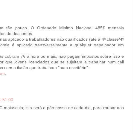
ue tão pouco. O Ordenado Minimo Nacional 485€ mensais
tes de descontos.
as aplicado a trabalhadores não qualificados (até à 4ª classe/4º
mia é aplicado transversalmente a qualquer trabalhador em
ias cobram 7€ à hora ou mais, não pagam impostos sobre isso e
r que jovens licenciados que se sujeitam a trabalhar num call
as com a ilusão que trabalham "num escritório".
com
.
1:51:00
maiúsculo, isto será o pão nosso de cada dia, para roubar aos