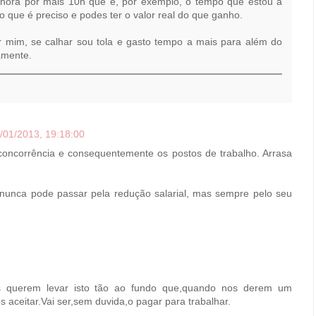
/hora por mais 10h que é, por exemplo, o tempo que estou a
o que é preciso e podes ter o valor real do que ganho.
r mim, se calhar sou tola e gasto tempo a mais para além do
amente.
/01/2013, 19:18:00
concorrência e consequentemente os postos de trabalho. Arrasa
 nunca pode passar pela redução salarial, mas sempre pelo seu
s querem levar isto tão ao fundo que,quando nos derem um
 aceitar.Vai ser,sem duvida,o pagar para trabalhar.