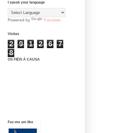
I speak your language
Powered by
Translate
Visitas
2
9
1
2
6
7
8
OS FIÉIS À CAUSA
Faz-me um like