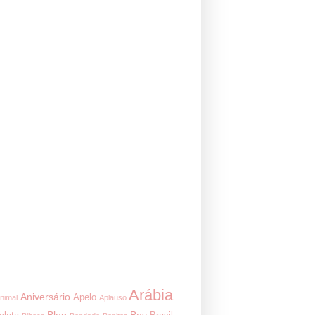
Arábia
Aniversário
Apelo
nimal
Aplauso
Blog
Boy