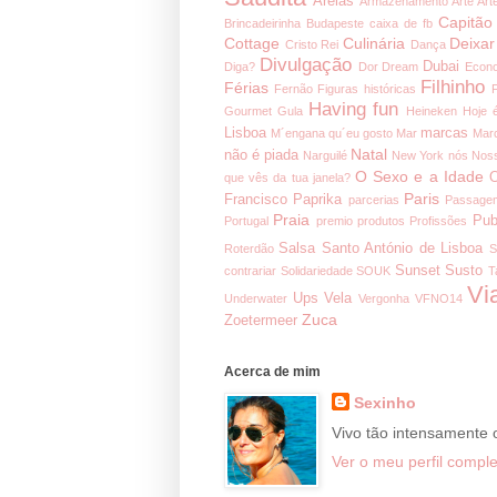
Areias
Armazenamento
Arte
Art
Capitão
Brincadeirinha
Budapeste
caixa de fb
Cottage
Culinária
Deixar
Cristo Rei
Dança
Divulgação
Dubai
Diga?
Dor
Dream
Econ
Filhinho
Férias
Fernão
Figuras históricas
Having fun
Gourmet
Gula
Heineken
Hoje 
Lisboa
marcas
M´engana qu´eu gosto
Mar
Mar
Natal
não é piada
Narguilé
New York
nós
Noss
O Sexo e a Idade
O
que vês da tua janela?
Paris
Francisco
Paprika
parcerias
Passage
Praia
Pub
Portugal
premio
produtos
Profissões
Salsa
Santo António de Lisboa
Roterdão
S
Sunset
Susto
contrariar
Solidariedade
SOUK
T
Vi
Ups
Vela
Underwater
Vergonha
VFNO14
Zuca
Zoetermeer
Acerca de mim
Sexinho
Vivo tão intensamente
Ver o meu perfil comple