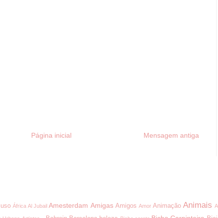
Página inicial
Mensagem antiga
Animais
Amesterdam
Amigas
uso
Amigos
Animação
África
Al Jubail
Amor
A
Bicho Carpinteiro