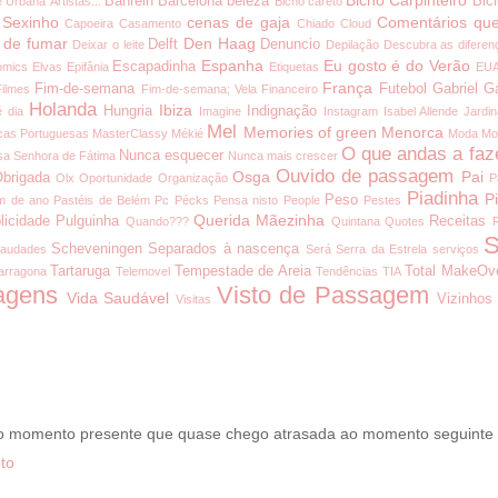
Bahrein
Barcelona
beleza
Bici
e Urbana
Artistas...
Bicho careto
 Sexinho
cenas de gaja
Comentários que
Capoeira
Casamento
Chiado
Cloud
 de fumar
Den Haag
Delft
Denuncio
Deixar o leite
Depilação
Descubra as diferen
Espanha
Eu gosto é do Verão
Escapadinha
omics
Elvas
Epifânia
Etiquetas
EU
França
Fim-de-semana
Futebol
Gabriel G
Filmes
Fim-de-semana; Vela
Financeiro
Holanda
Ibiza
Hungria
Indignação
é dia
Imagine
Instagram
Isabel Allende
Jardi
Mel
Memories of green
Menorca
cas Portuguesas
MasterClassy
Mékié
Moda
Mo
O que andas a faz
Nunca esquecer
a Senhora de Fátima
Nunca mais crescer
Ouvido de passagem
Osga
Pai
brigada
Olx
Oportunidade
Organização
P
Piadinha
P
Peso
m de ano
Pastéis de Belém
Pc
Pécks
Pensa nisto
People
Pestes
Querida Mãezinha
licidade
Pulguinha
Receitas
Quando???
Quintana
Quotes
S
Scheveningen
Separados à nascença
audades
Será
Serra da Estrela
serviços
Tartaruga
Tempestade de Areia
Total MakeOv
arragona
Telemovel
Tendências
TIA
agens
Visto de Passagem
Vida Saudável
Vizinhos
Visitas
 o momento presente que quase chego atrasada ao momento seguinte
to