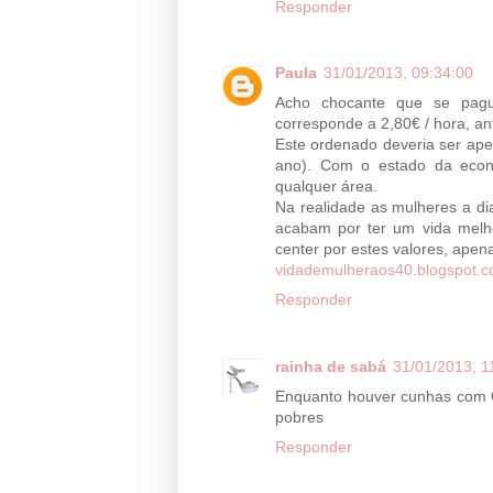
Responder
Paula
31/01/2013, 09:34:00
Acho chocante que se pag
corresponde a 2,80€ / hora, an
Este ordenado deveria ser apen
ano). Com o estado da econo
qualquer área.
Na realidade as mulheres a d
acabam por ter um vida melho
center por estes valores, apen
vidademulheraos40.blogspot.
Responder
rainha de sabá
31/01/2013, 1
Enquanto houver cunhas com C 
pobres
Responder