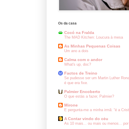
Os da casa
Cocó na Fralda
The MAD Kitchen: Loucura à mesa
As Minhas Pequenas Coisas
Um ano a dois
Calma com o andor
What's up, doc?
Factos de Treino
Se pudesse ser um Martin Luther Ron
é que era fixe.
Palmier Encoberto
O que estás a fazer, Palmier?
Mirone
E pergunta-me a minha irmã: “é a Cris
A Contar vindo do cėu
As 10 mais... ou mais ou menos... por