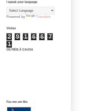
I speak your language
Powered by
Translate
Visitas
2
9
1
6
6
7
1
OS FIÉIS À CAUSA
Faz-me um like