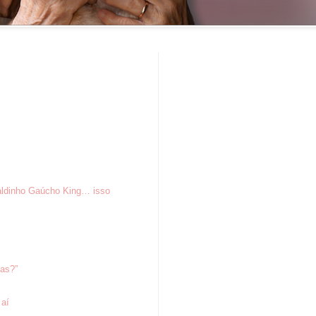
aldinho Gaúcho King… isso
tas?”
 aí