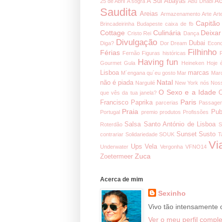
A Sul
Abayas
Ac
25 de Abril
A sogra
Abu Dhabi
Saudita
Areias
Armazenamento
Arte
Art
Capitão
Brincadeirinha
Budapeste
caixa de fb
Cottage
Culinária
Deixar
Cristo Rei
Dança
Divulgação
Dubai
Diga?
Dor
Dream
Econ
Filhinho
Férias
Fernão
Figuras históricas
Having fun
Gourmet
Gula
Heineken
Hoje 
Lisboa
marcas
M´engana qu´eu gosto
Mar
Mar
Natal
não é piada
Narguilé
New York
nós
Noss
O Sexo e a Idade
O
que vês da tua janela?
Paris
Francisco
Paprika
parcerias
Passage
Praia
Pub
Portugal
premio
produtos
Profissões
Salsa
Santo António de Lisboa
Roterdão
S
Sunset
Susto
contrariar
Solidariedade
SOUK
T
Vi
Ups
Vela
Underwater
Vergonha
VFNO14
Zuca
Zoetermeer
Acerca de mim
Sexinho
Vivo tão intensamente
Ver o meu perfil comple