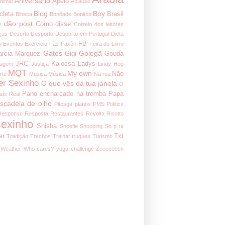
Aniversário
Apelo
nimal
Aplauso
Blog
Boy
cleta
Brasil
Blheca
Bondade
Bonitos
 dão post
Como disse
Correio dos leitores
ças
Deserto
Desporto
Desporto em Portugal
Dieta
FB
A
Eventos
Exercicio
Fãs
Faxôn
Feira do Livro
Gatos
Golegã
arcia Marquez
Gigi
Gouda
JRC
Kalocsa
Ladys
nagem
Justiça
Lindy Hop
MQT
My own
Não
rte
Musica
Música
Na rua
er Sexinho
O que vês da tua janela
O
Pano encharcado na tromba
Papa
aís Real
iscadela de olho
Pitosga
planos
PMS
Politics
Responso
Resposta
Restaurantes
Revolta
Risotto
exinho
Shisha
Shoefie
Shopping
Só p´ra
er
Txt
Tradição
Trechos
Treinar
truques
Turismo
Weather
Who cares?
yoga challenge
Zeeeeeeen