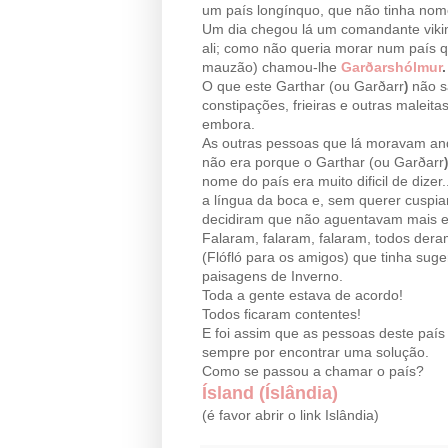
um país longínquo, que não tinha n
Um dia chegou lá um comandante vik
ali; como não queria morar num país 
mauzão) chamou-lhe
Garðarshólmur
.
O que este Garthar (ou Garðarr
não sa
)
constipações, frieiras e outras maleita
embora.
As outras pessoas que lá moravam and
não era porque o Garthar (ou Garðarr
)
nome do país era muito dificil de dizer
a língua da boca e, sem querer cuspia
decidiram que não aguentavam mais e
Falaram, falaram, falaram, todos deram
(Flófló para os amigos) que tinha su
paisagens de Inverno.
Toda a gente estava de acordo!
Todos ficaram contentes!
E foi assim que as pessoas deste pa
sempre por encontrar uma solução.
Como se passou a chamar o país?
Ísland (Íslândia)
(é favor abrir o link Islândia)