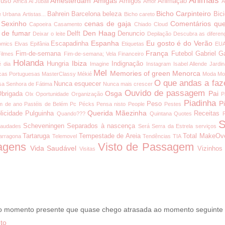
Animais
Amesterdam
Amigas
uso
Amigos
Animação
África
Al Jubail
Amor
A
Bicho Carpinteiro
Bahrein
Barcelona
beleza
Bici
e Urbana
Artistas...
Bicho careto
 Sexinho
cenas de gaja
Comentários que
Capoeira
Casamento
Chiado
Cloud
 de fumar
Den Haag
Delft
Denuncio
Deixar o leite
Depilação
Descubra as diferen
Espanha
Eu gosto é do Verão
Escapadinha
omics
Elvas
Epifânia
Etiquetas
EU
França
Fim-de-semana
Futebol
Gabriel G
Filmes
Fim-de-semana; Vela
Financeiro
Holanda
Ibiza
Hungria
Indignação
é dia
Imagine
Instagram
Isabel Allende
Jardi
Mel
Memories of green
Menorca
cas Portuguesas
MasterClassy
Mékié
Moda
Mo
O que andas a faz
Nunca esquecer
a Senhora de Fátima
Nunca mais crescer
Ouvido de passagem
Osga
Pai
brigada
Olx
Oportunidade
Organização
P
Piadinha
P
Peso
m de ano
Pastéis de Belém
Pc
Pécks
Pensa nisto
People
Pestes
Querida Mãezinha
licidade
Pulguinha
Receitas
Quando???
Quintana
Quotes
S
Scheveningen
Separados à nascença
audades
Será
Serra da Estrela
serviços
Tartaruga
Tempestade de Areia
Total MakeOv
arragona
Telemovel
Tendências
TIA
agens
Visto de Passagem
Vida Saudável
Vizinhos
Visitas
 o momento presente que quase chego atrasada ao momento seguinte
to