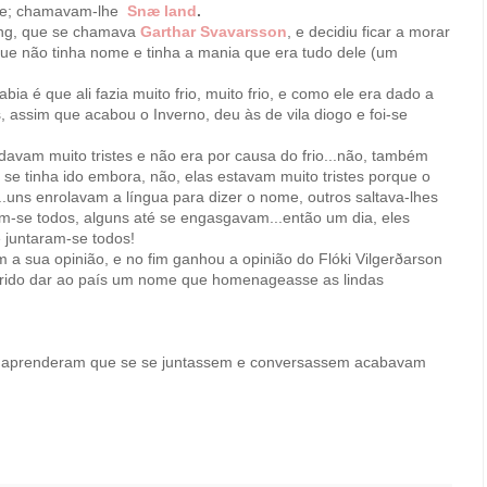
ome; chamavam-lhe
Snæ land
.
ing, que se chamava
Garthar Svavarsson
, e decidiu ficar a morar
que não tinha nome e tinha a mania que era tudo dele (um
bia é que ali fazia muito frio, muito frio, e como ele era dado a
s, assim que acabou o Inverno, deu às de vila diogo e foi-se
avam muito tristes e não era por causa do frio...não, também
se tinha ido embora, não, elas estavam muito tristes porque o
...uns enrolavam a língua para dizer o nome, outros saltava-lhes
m-se todos, alguns até se engasgavam...então um dia, eles
 juntaram-se todos!
 a sua opinião, e no fim ganhou a opinião do Flóki Vilgerðarson
gerido dar ao país um nome que homenageasse as lindas
ís aprenderam que se se juntassem e conversassem acabavam