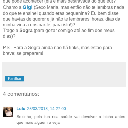
que pode acontecer (ela é mais destravada do que eu)?
Gigi
Chamo a
(Sexo Maria, mas então não te lembras nada
do que te ensinei quando eras pequenina? Eu bem disse
que havias de querer e já não te lembrares; horas, dias da
minha vida a ensinar-te, para isto!)?
Trago a
Sogra
(para gozar comigo até ao fim dos meus
dias)?
P.S - Para a Sogra ainda não há links, mas estão para
breve; se preparem!
Partilhar
4 comentários:
Lulu
25/03/2013, 14:27:00
Sexinho, pela tua rica saúde..vai devolver a bicha antes
que mais alguém a veja