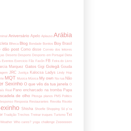
Arábia
Aniversário
Apelo
nimal
Aplauso
Blog
Boy
cleta
Brasil
Blheca
Bondade
Bonitos
 dão post
Como disse
Correio dos leitores
ças
Deserto
Desporto
Desporto em Portugal
Dieta
FB
A
Eventos
Exercicio
Fãs
Faxôn
Feira do Livro
Gatos
Golegã
arcia Marquez
Gigi
Gouda
JRC
Kalocsa
Ladys
nagem
Justiça
Lindy Hop
MQT
My own
Não
rte
Musica
Música
Na rua
er Sexinho
O que vês da tua janela
O
Pano encharcado na tromba
Papa
aís Real
iscadela de olho
Pitosga
planos
PMS
Politics
Responso
Resposta
Restaurantes
Revolta
Risotto
exinho
Shisha
Shoefie
Shopping
Só p´ra
er
Txt
Tradição
Trechos
Treinar
truques
Turismo
Weather
Who cares?
yoga challenge
Zeeeeeeen