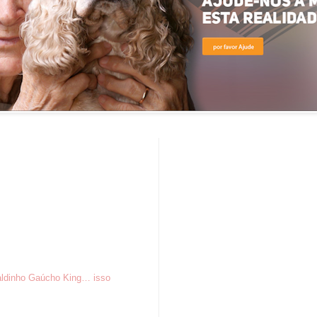
aldinho Gaúcho King… isso