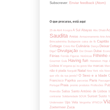
Subscrever:
Enviar feedback (Atom)
O que procuras, está aqui
A Sul
Abayas
Ac
25 de Abril
A sogra
Abu Dhabi
Saudita
Areias
Armazenamento
Arte
Art
Capitão
Brincadeirinha
Budapeste
caixa de fb
Cottage
Culinária
Deixar
Cristo Rei
Dança
Divulgação
Dubai
Diga?
Dor
Dream
Econ
Filhinho
Férias
Fernão
Figuras históricas
Having fun
Gourmet
Gula
Heineken
Hoje 
Lisboa
marcas
M´engana qu´eu gosto
Mar
Mar
Natal
não é piada
Narguilé
New York
nós
Noss
O Sexo e a Idade
O
que vês da tua janela?
Paris
Francisco
Paprika
parcerias
Passage
Praia
Pub
Portugal
premio
produtos
Profissões
Salsa
Santo António de Lisboa
Roterdão
S
Sunset
Susto
contrariar
Solidariedade
SOUK
T
Vi
Ups
Vela
Underwater
Vergonha
VFNO14
Zuca
Zoetermeer