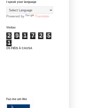
I speak your language
Powered by
Translate
Visitas
2
9
1
7
2
5
1
OS FIÉIS À CAUSA
Faz-me um like