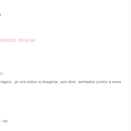
r
/04/2013, 09:50:00
00
gico...já vos estou a imaginar, aos dois, sentados juntos a essa
 :oo