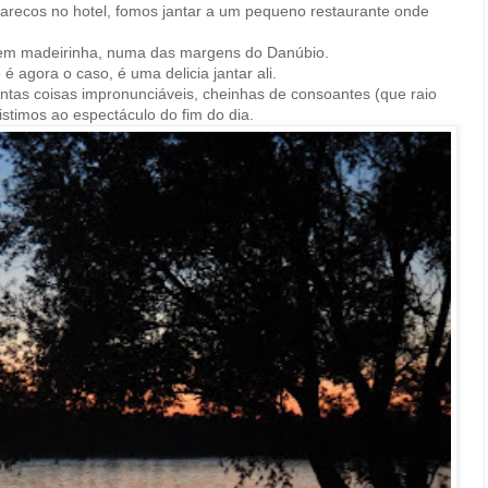
tarecos no hotel, fomos jantar a um pequeno restaurante onde
o em madeirinha, numa das margens do Danúbio.
é agora o caso, é uma delicia jantar ali.
as coisas impronunciáveis, cheinhas de consoantes (que raio
stimos ao espectáculo do fim do dia.