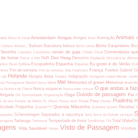
Animais
Amesterdam
Amigas
uso
Amigos
Animação
África
Al Jubail
Amor
A
Bicho Carpinteiro
Bahrein
Barcelona
beleza
Bici
e Urbana
Artistas...
Bicho careto
 Sexinho
cenas de gaja
Comentários que
Capoeira
Casamento
Chiado
Cloud
 de fumar
Den Haag
Delft
Denuncio
Deixar o leite
Depilação
Descubra as diferen
Espanha
Eu gosto é do Verão
Escapadinha
omics
Elvas
Epifânia
Etiquetas
EU
França
Fim-de-semana
Futebol
Gabriel G
Filmes
Fim-de-semana; Vela
Financeiro
Holanda
Ibiza
Hungria
Indignação
é dia
Imagine
Instagram
Isabel Allende
Jardi
Mel
Memories of green
Menorca
cas Portuguesas
MasterClassy
Mékié
Moda
Mo
O que andas a faz
Nunca esquecer
a Senhora de Fátima
Nunca mais crescer
Ouvido de passagem
Osga
Pai
brigada
Olx
Oportunidade
Organização
P
Piadinha
P
Peso
m de ano
Pastéis de Belém
Pc
Pécks
Pensa nisto
People
Pestes
Querida Mãezinha
licidade
Pulguinha
Receitas
Quando???
Quintana
Quotes
S
Scheveningen
Separados à nascença
audades
Será
Serra da Estrela
serviços
Tartaruga
Tempestade de Areia
Total MakeOv
arragona
Telemovel
Tendências
TIA
agens
Visto de Passagem
Vida Saudável
Vizinhos
Visitas