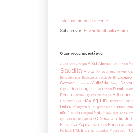
Mensagem mais recente
Subscrever:
Enviar feedback (Atom)
O que procuras, está aqui
A Sul
Abayas
Ac
25 de Abril
A sogra
Abu Dhabi
Saudita
Areias
Armazenamento
Arte
Art
Capitão
Brincadeirinha
Budapeste
caixa de fb
Cottage
Culinária
Deixar
Cristo Rei
Dança
Divulgação
Dubai
Diga?
Dor
Dream
Econ
Filhinho
Férias
Fernão
Figuras históricas
Having fun
Gourmet
Gula
Heineken
Hoje 
Lisboa
marcas
M´engana qu´eu gosto
Mar
Mar
Natal
não é piada
Narguilé
New York
nós
Noss
O Sexo e a Idade
O
que vês da tua janela?
Paris
Francisco
Paprika
parcerias
Passage
Praia
Pub
Portugal
premio
produtos
Profissões