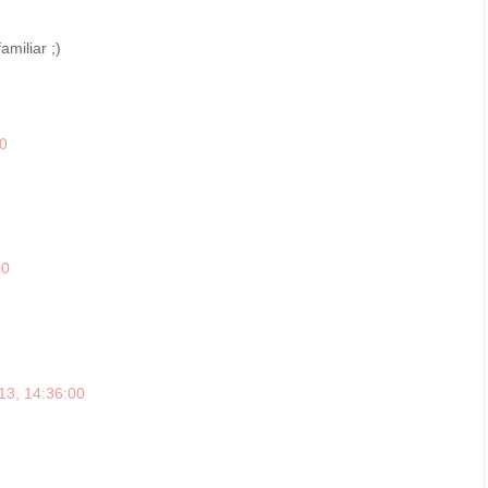
miliar ;)
00
00
13, 14:36:00