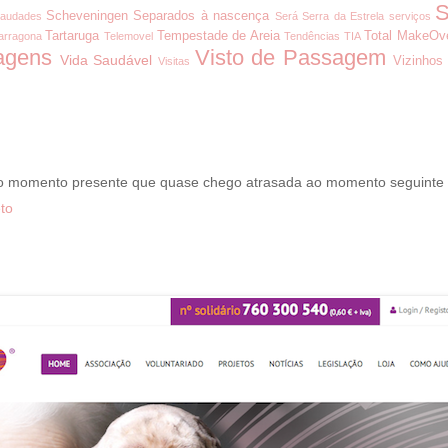
S
Scheveningen
Separados à nascença
audades
Será
Serra da Estrela
serviços
Tartaruga
Tempestade de Areia
Total MakeOv
arragona
Telemovel
Tendências
TIA
agens
Visto de Passagem
Vida Saudável
Vizinhos
Visitas
 o momento presente que quase chego atrasada ao momento seguinte
to