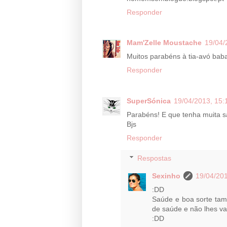
Responder
Mam'Zelle Moustache
19/04/
Muitos parabéns à tia-avó baba
Responder
SuperSónica
19/04/2013, 15:
Parabéns! E que tenha muita s
Bjs
Responder
Respostas
Sexinho
19/04/201
:DD
Saúde e boa sorte tam
de saúde e não lhes va
:DD