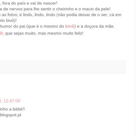
fora do país e vai de nascer!
 de nervos para lhe sentir o cheirinho e o macio da pele!
s fotos; é lindo, lindo, lindo (não podia deixar de o ser; cá em
lo bivô)!
 humor do pai (que é o mesmo do
bivô
) e a doçura da mãe.
o
, que sejas muito, mas mesmo muito feliz!
, 12:47:00
inho a bébé!!
.blogspot.pt