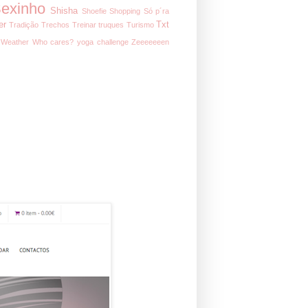
exinho
Shisha
Shoefie
Shopping
Só p´ra
er
Txt
Tradição
Trechos
Treinar
truques
Turismo
Weather
Who cares?
yoga challenge
Zeeeeeeen