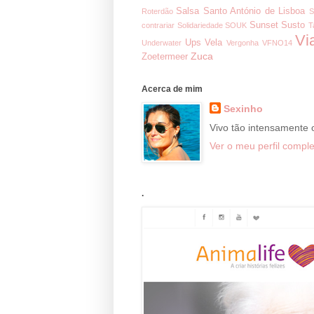
Salsa
Santo António de Lisboa
Roterdão
S
Sunset
Susto
contrariar
Solidariedade
SOUK
T
Vi
Ups
Vela
Underwater
Vergonha
VFNO14
Zuca
Zoetermeer
Acerca de mim
Sexinho
Vivo tão intensamente
Ver o meu perfil comple
.