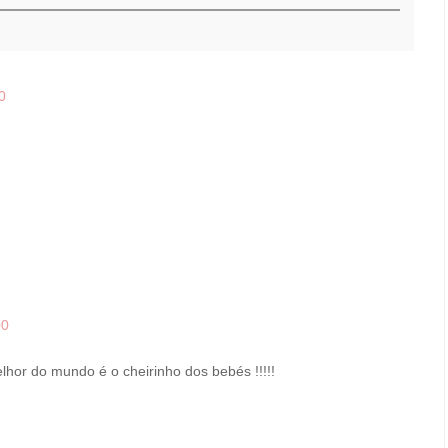
0
.
00
hor do mundo é o cheirinho dos bebés !!!!!