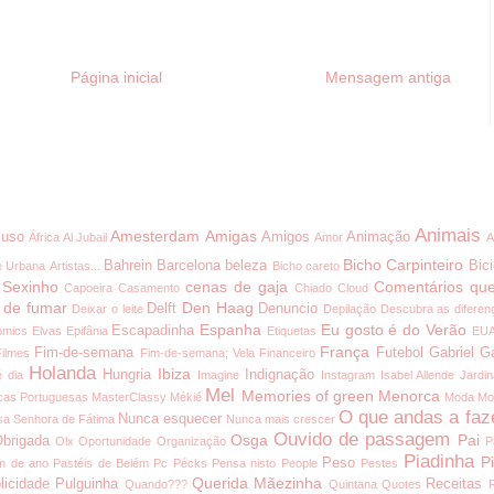
Página inicial
Mensagem antiga
Animais
Amesterdam
Amigas
uso
Amigos
Animação
África
Al Jubail
Amor
A
Bicho Carpinteiro
Bahrein
Barcelona
beleza
Bici
e Urbana
Artistas...
Bicho careto
 Sexinho
cenas de gaja
Comentários que
Capoeira
Casamento
Chiado
Cloud
 de fumar
Den Haag
Delft
Denuncio
Deixar o leite
Depilação
Descubra as diferen
Espanha
Eu gosto é do Verão
Escapadinha
omics
Elvas
Epifânia
Etiquetas
EU
França
Fim-de-semana
Futebol
Gabriel G
Filmes
Fim-de-semana; Vela
Financeiro
Holanda
Ibiza
Hungria
Indignação
é dia
Imagine
Instagram
Isabel Allende
Jardi
Mel
Memories of green
Menorca
cas Portuguesas
MasterClassy
Mékié
Moda
Mo
O que andas a faz
Nunca esquecer
a Senhora de Fátima
Nunca mais crescer
Ouvido de passagem
Osga
Pai
brigada
Olx
Oportunidade
Organização
P
Piadinha
P
Peso
m de ano
Pastéis de Belém
Pc
Pécks
Pensa nisto
People
Pestes
Querida Mãezinha
licidade
Pulguinha
Receitas
Quando???
Quintana
Quotes