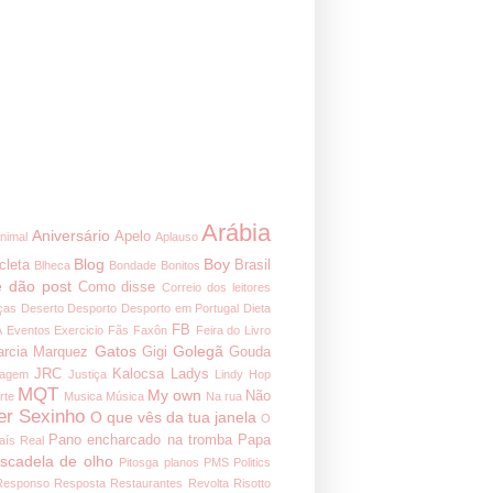
Arábia
Aniversário
Apelo
nimal
Aplauso
Blog
Boy
cleta
Brasil
Blheca
Bondade
Bonitos
 dão post
Como disse
Correio dos leitores
ças
Deserto
Desporto
Desporto em Portugal
Dieta
FB
A
Eventos
Exercicio
Fãs
Faxôn
Feira do Livro
Gatos
Golegã
arcia Marquez
Gigi
Gouda
JRC
Kalocsa
Ladys
nagem
Justiça
Lindy Hop
MQT
My own
Não
rte
Musica
Música
Na rua
er Sexinho
O que vês da tua janela
O
Pano encharcado na tromba
Papa
aís Real
iscadela de olho
Pitosga
planos
PMS
Politics
Responso
Resposta
Restaurantes
Revolta
Risotto