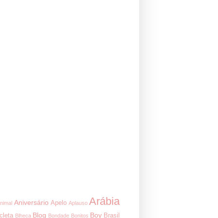
Arábia
Aniversário
Apelo
nimal
Aplauso
Blog
Boy
cleta
Brasil
Blheca
Bondade
Bonitos