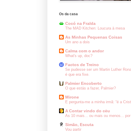
Os da casa
Cocó na Fralda
The MAD Kitchen: Loucura à mesa
As Minhas Pequenas Coisas
Um ano a dois
Calma com o andor
What's up, doc?
Factos de Treino
Se pudesse ser um Martin Luther Ron
é que era fixe.
Palmier Encoberto
O que estás a fazer, Palmier?
Mirone
E pergunta-me a minha irmã: “é a Cris
A Contar vindo do cėu
As 10 mais... ou mais ou menos... por
Simão, Escuta
Vou partir