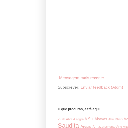
Mensagem mais recente
Subscrever:
Enviar feedback (Atom)
O que procuras, está aqui
A Sul
Abayas
Ac
25 de Abril
A sogra
Abu Dhabi
Saudita
Areias
Armazenamento
Arte
Art