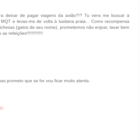
ara deixar de pagar viagens da avião?!? Tu vens me buscar à
 MQT e levas-me de volta à lusitana praia... Como recompensa
ichesas (gatos de seu nome), prometemos não enjoar, lavar bem
s refeições!!!!!!!!!!!!!
 mas prometo que se for vou ficar muito atenta.
00