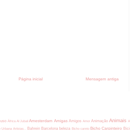
Página inicial
Mensagem antiga
Animais
Amesterdam
Amigas
uso
Amigos
Animação
África
Al Jubail
Amor
A
Bicho Carpinteiro
Bahrein
Barcelona
beleza
Bici
e Urbana
Artistas...
Bicho careto