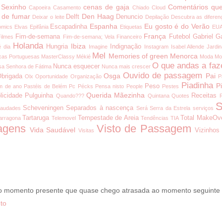
 Sexinho
cenas de gaja
Comentários que
Capoeira
Casamento
Chiado
Cloud
 de fumar
Den Haag
Delft
Denuncio
Deixar o leite
Depilação
Descubra as diferen
Espanha
Eu gosto é do Verão
Escapadinha
omics
Elvas
Epifânia
Etiquetas
EU
França
Fim-de-semana
Futebol
Gabriel G
Filmes
Fim-de-semana; Vela
Financeiro
Holanda
Ibiza
Hungria
Indignação
é dia
Imagine
Instagram
Isabel Allende
Jardi
Mel
Memories of green
Menorca
cas Portuguesas
MasterClassy
Mékié
Moda
Mo
O que andas a faz
Nunca esquecer
a Senhora de Fátima
Nunca mais crescer
Ouvido de passagem
Osga
Pai
brigada
Olx
Oportunidade
Organização
P
Piadinha
P
Peso
m de ano
Pastéis de Belém
Pc
Pécks
Pensa nisto
People
Pestes
Querida Mãezinha
licidade
Pulguinha
Receitas
Quando???
Quintana
Quotes
S
Scheveningen
Separados à nascença
audades
Será
Serra da Estrela
serviços
Tartaruga
Tempestade de Areia
Total MakeOv
arragona
Telemovel
Tendências
TIA
agens
Visto de Passagem
Vida Saudável
Vizinhos
Visitas
 o momento presente que quase chego atrasada ao momento seguinte
to