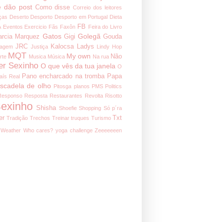
 dão post
Como disse
Correio dos leitores
ças
Deserto
Desporto
Desporto em Portugal
Dieta
FB
A
Eventos
Exercicio
Fãs
Faxôn
Feira do Livro
Gatos
Golegã
arcia Marquez
Gigi
Gouda
JRC
Kalocsa
Ladys
nagem
Justiça
Lindy Hop
MQT
My own
Não
rte
Musica
Música
Na rua
er Sexinho
O que vês da tua janela
O
Pano encharcado na tromba
Papa
aís Real
iscadela de olho
Pitosga
planos
PMS
Politics
Responso
Resposta
Restaurantes
Revolta
Risotto
exinho
Shisha
Shoefie
Shopping
Só p´ra
er
Txt
Tradição
Trechos
Treinar
truques
Turismo
Weather
Who cares?
yoga challenge
Zeeeeeeen