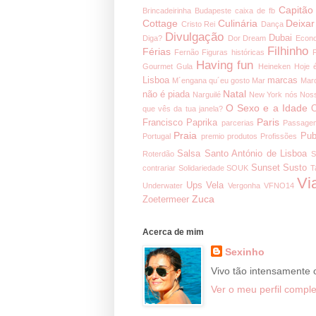
Capitão
Brincadeirinha
Budapeste
caixa de fb
Cottage
Culinária
Deixar
Cristo Rei
Dança
Divulgação
Dubai
Diga?
Dor
Dream
Econ
Filhinho
Férias
Fernão
Figuras históricas
Having fun
Gourmet
Gula
Heineken
Hoje 
Lisboa
marcas
M´engana qu´eu gosto
Mar
Mar
Natal
não é piada
Narguilé
New York
nós
Noss
O Sexo e a Idade
O
que vês da tua janela?
Paris
Francisco
Paprika
parcerias
Passage
Praia
Pub
Portugal
premio
produtos
Profissões
Salsa
Santo António de Lisboa
Roterdão
S
Sunset
Susto
contrariar
Solidariedade
SOUK
T
Vi
Ups
Vela
Underwater
Vergonha
VFNO14
Zuca
Zoetermeer
Acerca de mim
Sexinho
Vivo tão intensamente
Ver o meu perfil comple