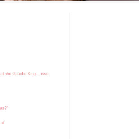
aldinho Gaúcho King… isso
tas?”
 aí