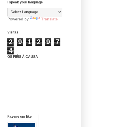
I speak your language
Powered by
Translate
Visitas
2
9
1
2
9
7
4
OS FIÉIS À CAUSA
Faz-me um like