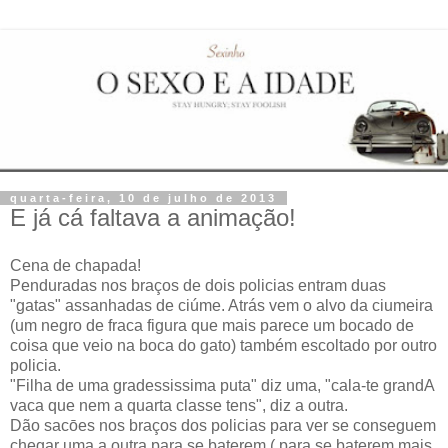
quarta-feira, 10 de julho de 2013
E já cá faltava a animação!
Cena de chapada!
Penduradas nos braços de dois policias entram duas
"gatas" assanhadas de ciúme. Atrás vem o alvo da ciumeira
(um negro de fraca figura que mais parece um bocado de
coisa que veio na boca do gato) também escoltado por outro
policia.
"Filha de uma gradessissima puta" diz uma, "cala-te grandA
vaca que nem a quarta classe tens", diz a outra.
Dão sacōes nos braços dos policias para ver se conseguem
chegar uma a outra para se baterem ( para se baterem mais,