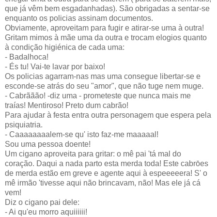
que já vêm bem esgadanhadas). São obrigadas a sentar-se
enquanto os policias assinam documentos.
Obviamente, aproveitam para fugir e atirar-se uma à outra!
Gritam mimos à mãe uma da outra e trocam elogios quanto
à condição higiénica de cada uma:
- Badalhoca!
- És tu! Vai-te lavar por baixo!
Os policias agarram-nas mas uma consegue libertar-se e
esconde-se atrás do seu "amor", que não tuge nem muge.
- Cabrããão! -diz uma - prometeste que nunca mais me
traías! Mentiroso! Preto dum cabrão!
Para ajudar à festa entra outra personagem que espera pela
psiquiatria.
- Caaaaaaaalem-se qu' isto faz-me maaaaal!
Sou uma pessoa doente!
Um cigano aproveita para gritar: o mê pai 'tá mal do
coração. Daqui a nada parto esta merda toda! Este cabrōes
de merda estão em greve e agente aqui à espeeeeera! S' o
mê irmão 'tivesse aqui não brincavam, não! Mas ele já cá
vem!
Diz o cigano pai dele:
- Ai qu'eu morro aquiiiiii!