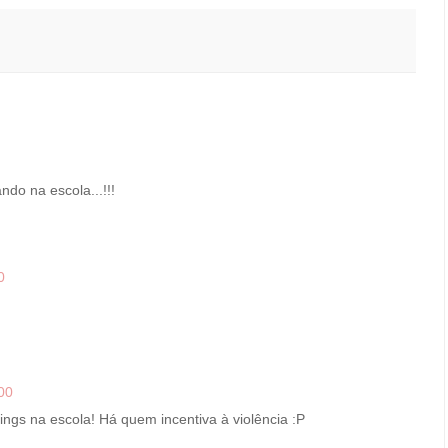
do na escola...!!!
0
00
ngs na escola! Há quem incentiva à violência :P