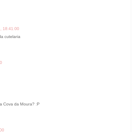
, 18:41:00
a cutelaria
00
 na Cova da Moura? :P
:00