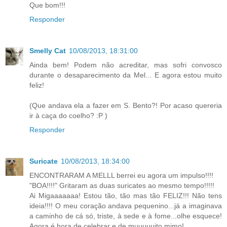
Que bom!!!
Responder
Smelly Cat
10/08/2013, 18:31:00
Ainda bem! Podem não acreditar, mas sofri convosco
durante o desaparecimento da Mel... E agora estou muito
feliz!
(Que andava ela a fazer em S. Bento?! Por acaso quereria
ir à caça do coelho? :P )
Responder
Suricate
10/08/2013, 18:34:00
ENCONTRARAM A MELLL berrei eu agora um impulso!!!!
"BOA!!!!" Gritaram as duas suricates ao mesmo tempo!!!!!
Ai Migaaaaaaa! Estou tão, tão mas tão FELIZ!!! Não tens
ideia!!!! O meu coração andava pequenino...já a imaginava
a caminho de cá só, triste, à sede e à fome...olhe esquece!
Agora é hora de celebrar e de muuuuuito mimo!