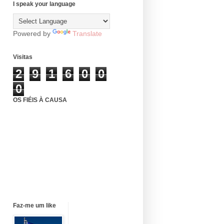
I speak your language
Powered by
Translate
Visitas
2
9
1
6
0
0
0
OS FIÉIS À CAUSA
Faz-me um like