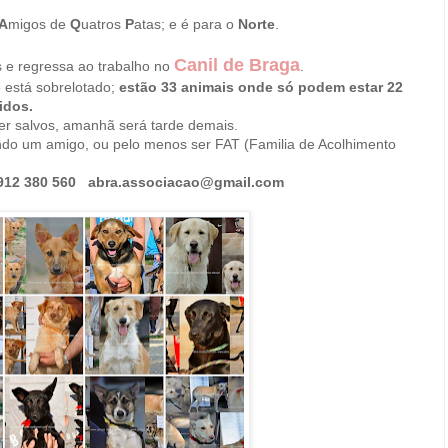
A
migos de
Q
uatros
P
atas; e é para o
Norte
.
Canil de Braga
s e regressa ao trabalho no
.
e está sobrelotado;
estão 33 animais onde só podem estar 22
idos.
r salvos, amanhã será tarde demais.
o um amigo, ou pelo menos ser FAT (Familia de Acolhimento
912 380 560 abra.associacao@gmail.com