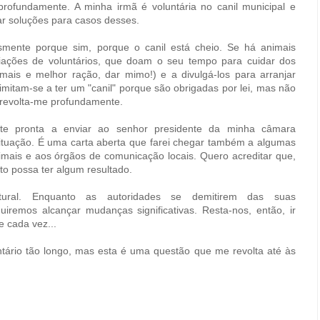
ofundamente. A minha irmã é voluntária no canil municipal e
ar soluções para casos desses.
smente porque sim, porque o canil está cheio. Se há animais
iações de voluntários, que doam o seu tempo para cuidar dos
 mais e melhor ração, dar mimo!) e a divulgá-los para arranjar
mitam-se a ter um "canil" porque são obrigadas por lei, mas não
o revolta-me profundamente.
te pronta a enviar ao senhor presidente da minha câmara
 situação. É uma carta aberta que farei chegar também a algumas
mais e aos órgãos de comunicação locais. Quero acreditar que,
to possa ter algum resultado.
ural. Enquanto as autoridades se demitirem das suas
iremos alcançar mudanças significativas. Resta-nos, então, ir
e cada vez...
tário tão longo, mas esta é uma questão que me revolta até às