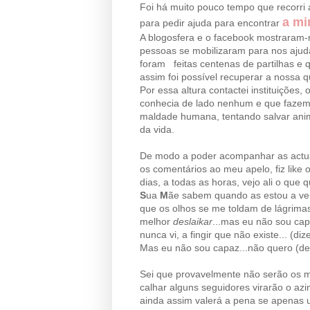
Foi há muito pouco tempo que recorri
a mi
para pedir ajuda para encontrar
A blogosfera e o facebook mostraram-m
pessoas se mobilizaram para nos ajuda
foram feitas centenas de partilhas e 
assim foi possível recuperar a nossa q
Por essa altura contactei instituições
conhecia de lado nenhum e que fazem 
maldade humana, tentando salvar anim
da vida.
De modo a poder acompanhar as actuali
os comentários ao meu apelo, fiz lik
dias, a todas as horas, vejo ali o que q
S
ua
M
ãe sabem quando as estou a ver
que os olhos se me toldam de lágrimas.
melhor
deslaikar
...mas eu não sou cap
nunca vi, a fingir que não existe... (
Mas eu não sou capaz...não quero (d
Sei que provavelmente não serão os m
calhar alguns seguidores virarão o az
ainda assim valerá a pena se apenas u