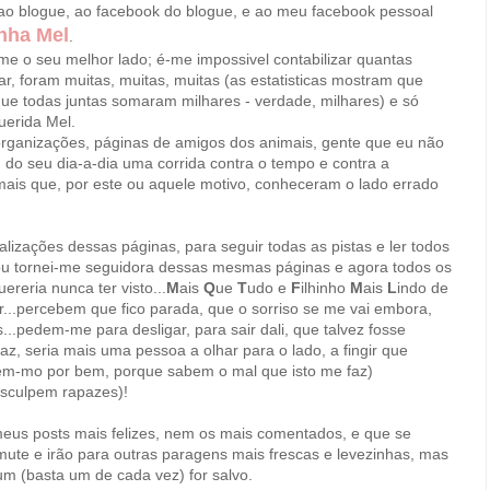
 ao blogue, ao facebook do blogue, e ao meu facebook pessoal
nha Mel
.
e o seu melhor lado; é-me impossivel contabilizar quantas
r, foram muitas, muitas, muitas (as estatisticas mostram que
que todas juntas somaram milhares - verdade, milhares) e só
uerida Mel.
, organizações, páginas de amigos dos animais, gente que eu não
do seu dia-a-dia uma corrida contra o tempo e contra a
ais que, por este ou aquele motivo, conheceram o lado errado
zações dessas páginas, para seguir todas as pistas e ler todos
e ou tornei-me seguidora dessas mesmas páginas e agora todos os
uereria nunca ter visto...
M
ais
Q
ue
T
udo e
F
ilhinho
M
ais
L
indo de
...percebem que fico parada, que o sorriso se me vai embora,
..pedem-me para desligar, para sair dali, que talvez fosse
az, seria mais uma pessoa a olhar para o lado, a fingir que
dizem-mo por bem, porque sabem o mal que isto me faz)
esculpem rapazes)!
eus posts mais felizes, nem os mais comentados, e que se
imute e irão para outras paragens mais frescas e levezinhas, mas
m (basta um de cada vez) for salvo.