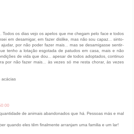
.. Todos os dias vejo os apelos que me chegam pelo face e todos
pensei em desamigar, em fazer dislike, mas não sou capaz... sinto-
ajudar, por não poder fazer mais... mas se desamigasse sentir-
 que tenho a lotação esgotada de patudos em casa, mais e não
ndições de vida que dou... apesar de todos adoptados, continuo
ora por não fazer mais... às vezes só me resta chorar, às vezes
s acácias
50:00
 a quantidade de animais abandonados que há. Pessoas más e mal
ber quando eles têm finalmente arranjam uma familia e um lar!