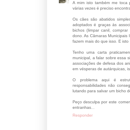
A mim isto também me toca pr
várias vezes é preciso encontr
Os cães são abatidos simple
adoptados é graças às assoc
bichos (limpar canil, comprar
dono. As Câmaras Municipais li
fazem mais do que isso. E ist
Tenho uma carta praticamen
municipal, a falar sobre essa
associações de defesa dos ani
em vésperas de autárquicas, is
O problema aqui é estrut
responsabilidades não consegu
lutando para salvar um bicho d
Peço desculpa por este comen
entranhas...
Responder