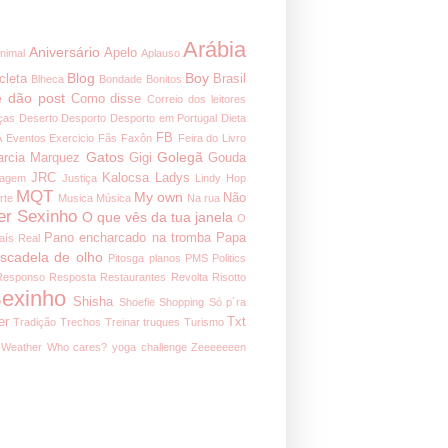
Arábia
Aniversário
Apelo
nimal
Aplauso
Blog
Boy
cleta
Brasil
Blheca
Bondade
Bonitos
 dão post
Como disse
Correio dos leitores
ças
Deserto
Desporto
Desporto em Portugal
Dieta
FB
A
Eventos
Exercicio
Fãs
Faxôn
Feira do Livro
Gatos
Golegã
arcia Marquez
Gigi
Gouda
JRC
Kalocsa
Ladys
nagem
Justiça
Lindy Hop
MQT
My own
Não
rte
Musica
Música
Na rua
er Sexinho
O que vês da tua janela
O
Pano encharcado na tromba
Papa
aís Real
iscadela de olho
Pitosga
planos
PMS
Politics
Responso
Resposta
Restaurantes
Revolta
Risotto
exinho
Shisha
Shoefie
Shopping
Só p´ra
er
Txt
Tradição
Trechos
Treinar
truques
Turismo
Weather
Who cares?
yoga challenge
Zeeeeeeen