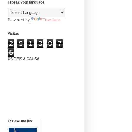
I speak your language
Powered by
Translate
Visitas
2
9
1
3
0
7
5
OS FIÉIS À CAUSA
Faz-me um like