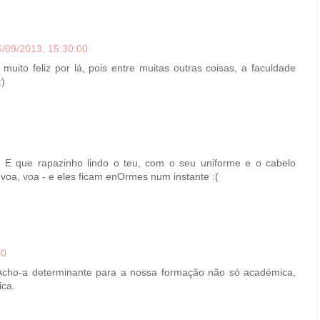
6/09/2013, 15:30:00
muito feliz por lá, pois entre muitas outras coisas, a faculdade
:)
! E que rapazinho lindo o teu, com o seu uniforme e o cabelo
voa, voa - e eles ficam enOrmes num instante :(
00
Acho-a determinante para a nossa formação não só académica,
ica.