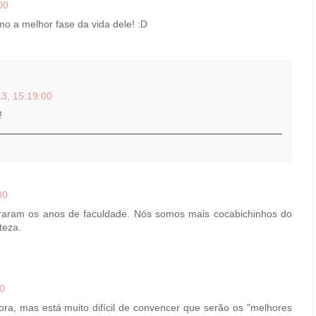
00
mo a melhor fase da vida dele! :D
3, 15:19:00
!
00
raram os anos de faculdade. Nós somos mais cocabichinhos do
teza.
00
ra, mas está muito difícil de convencer que serão os "melhores