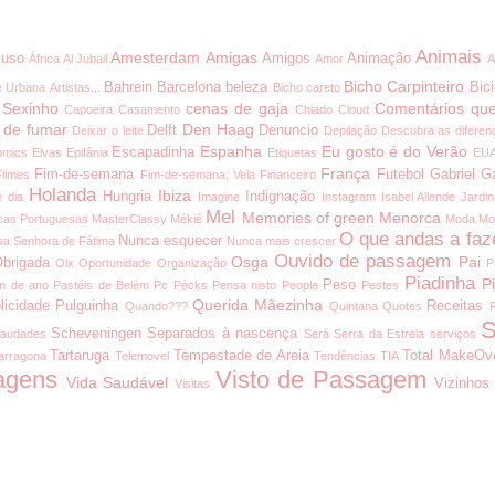
Animais
Amesterdam
Amigas
uso
Amigos
Animação
África
Al Jubail
Amor
A
Bicho Carpinteiro
Bahrein
Barcelona
beleza
Bici
e Urbana
Artistas...
Bicho careto
 Sexinho
cenas de gaja
Comentários que
Capoeira
Casamento
Chiado
Cloud
 de fumar
Den Haag
Delft
Denuncio
Deixar o leite
Depilação
Descubra as diferen
Espanha
Eu gosto é do Verão
Escapadinha
omics
Elvas
Epifânia
Etiquetas
EU
França
Fim-de-semana
Futebol
Gabriel G
Filmes
Fim-de-semana; Vela
Financeiro
Holanda
Ibiza
Hungria
Indignação
é dia
Imagine
Instagram
Isabel Allende
Jardi
Mel
Memories of green
Menorca
cas Portuguesas
MasterClassy
Mékié
Moda
Mo
O que andas a faz
Nunca esquecer
a Senhora de Fátima
Nunca mais crescer
Ouvido de passagem
Osga
Pai
brigada
Olx
Oportunidade
Organização
P
Piadinha
P
Peso
m de ano
Pastéis de Belém
Pc
Pécks
Pensa nisto
People
Pestes
Querida Mãezinha
licidade
Pulguinha
Receitas
Quando???
Quintana
Quotes
S
Scheveningen
Separados à nascença
audades
Será
Serra da Estrela
serviços
Tartaruga
Tempestade de Areia
Total MakeOv
arragona
Telemovel
Tendências
TIA
agens
Visto de Passagem
Vida Saudável
Vizinhos
Visitas