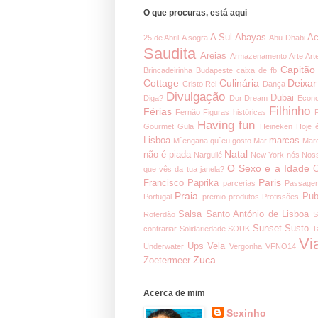
O que procuras, está aqui
A Sul
Abayas
Ac
25 de Abril
A sogra
Abu Dhabi
Saudita
Areias
Armazenamento
Arte
Art
Capitão
Brincadeirinha
Budapeste
caixa de fb
Cottage
Culinária
Deixar
Cristo Rei
Dança
Divulgação
Dubai
Diga?
Dor
Dream
Econ
Filhinho
Férias
Fernão
Figuras históricas
Having fun
Gourmet
Gula
Heineken
Hoje 
Lisboa
marcas
M´engana qu´eu gosto
Mar
Mar
Natal
não é piada
Narguilé
New York
nós
Noss
O Sexo e a Idade
O
que vês da tua janela?
Paris
Francisco
Paprika
parcerias
Passage
Praia
Pub
Portugal
premio
produtos
Profissões
Salsa
Santo António de Lisboa
Roterdão
S
Sunset
Susto
contrariar
Solidariedade
SOUK
T
Vi
Ups
Vela
Underwater
Vergonha
VFNO14
Zuca
Zoetermeer
Acerca de mim
Sexinho