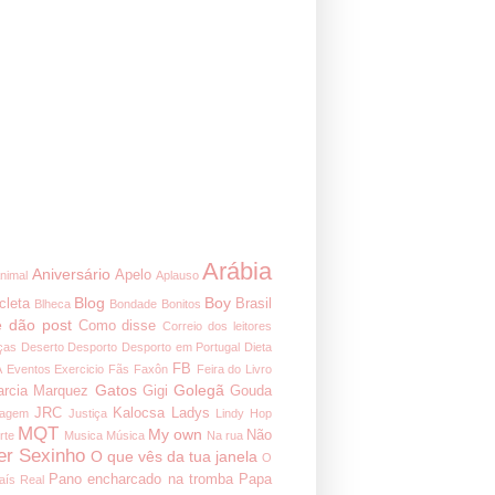
Arábia
Aniversário
Apelo
nimal
Aplauso
Blog
Boy
cleta
Brasil
Blheca
Bondade
Bonitos
 dão post
Como disse
Correio dos leitores
ças
Deserto
Desporto
Desporto em Portugal
Dieta
FB
A
Eventos
Exercicio
Fãs
Faxôn
Feira do Livro
Gatos
Golegã
arcia Marquez
Gigi
Gouda
JRC
Kalocsa
Ladys
nagem
Justiça
Lindy Hop
MQT
My own
Não
rte
Musica
Música
Na rua
er Sexinho
O que vês da tua janela
O
Pano encharcado na tromba
Papa
aís Real