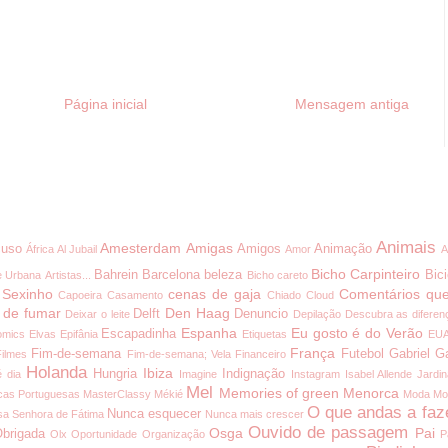
Página inicial
Mensagem antiga
Animais
Amesterdam
Amigas
uso
Amigos
Animação
África
Al Jubail
Amor
A
Bicho Carpinteiro
Bahrein
Barcelona
beleza
Bici
e Urbana
Artistas...
Bicho careto
 Sexinho
cenas de gaja
Comentários que
Capoeira
Casamento
Chiado
Cloud
 de fumar
Den Haag
Delft
Denuncio
Deixar o leite
Depilação
Descubra as diferen
Espanha
Eu gosto é do Verão
Escapadinha
omics
Elvas
Epifânia
Etiquetas
EU
França
Fim-de-semana
Futebol
Gabriel G
Filmes
Fim-de-semana; Vela
Financeiro
Holanda
Ibiza
Hungria
Indignação
é dia
Imagine
Instagram
Isabel Allende
Jardi
Mel
Memories of green
Menorca
cas Portuguesas
MasterClassy
Mékié
Moda
Mo
O que andas a faz
Nunca esquecer
a Senhora de Fátima
Nunca mais crescer
Ouvido de passagem
Osga
Pai
brigada
Olx
Oportunidade
Organização
P