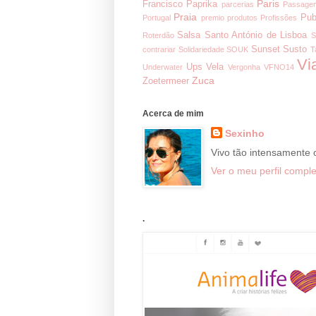
Paris
Francisco
Paprika
parcerias
Passage
Praia
Pub
Portugal
premio
produtos
Profissões
Salsa
Santo António de Lisboa
Roterdão
S
Sunset
Susto
contrariar
Solidariedade
SOUK
T
Vi
Ups
Vela
Underwater
Vergonha
VFNO14
Zuca
Zoetermeer
Acerca de mim
Sexinho
Vivo tão intensamente
Ver o meu perfil comple
.