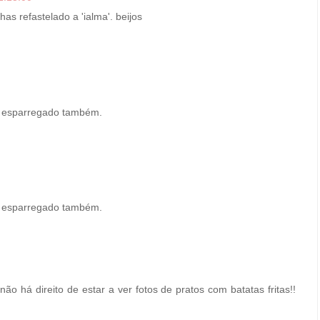
has refastelado a 'ialma'. beijos
e esparregado também.
e esparregado também.
ão há direito de estar a ver fotos de pratos com batatas fritas!!