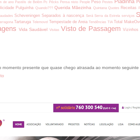
Piadinha
P
Peso
m de ano
Pastéis de Belém
Pc
Pécks
Pensa nisto
People
Pestes
Querida Mãezinha
licidade
Pulguinha
Receitas
Quando???
Quintana
Quotes
S
Scheveningen
Separados à nascença
audades
Será
Serra da Estrela
serviços
Tartaruga
Tempestade de Areia
Total MakeOv
arragona
Telemovel
Tendências
TIA
agens
Visto de Passagem
Vida Saudável
Vizinhos
Visitas
 o momento presente que quase chego atrasada ao momento seguinte
to