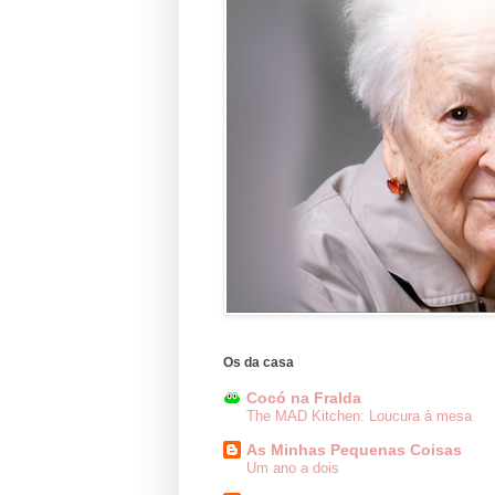
Os da casa
Cocó na Fralda
The MAD Kitchen: Loucura à mesa
As Minhas Pequenas Coisas
Um ano a dois