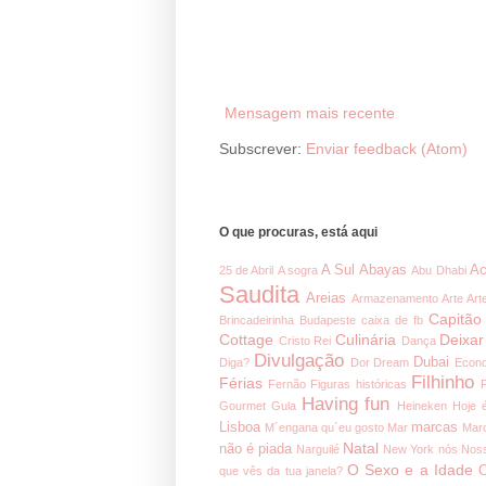
Mensagem mais recente
Subscrever:
Enviar feedback (Atom)
O que procuras, está aqui
A Sul
Abayas
Ac
25 de Abril
A sogra
Abu Dhabi
Saudita
Areias
Armazenamento
Arte
Art
Capitão
Brincadeirinha
Budapeste
caixa de fb
Cottage
Culinária
Deixar
Cristo Rei
Dança
Divulgação
Dubai
Diga?
Dor
Dream
Econ
Filhinho
Férias
Fernão
Figuras históricas
Having fun
Gourmet
Gula
Heineken
Hoje 
Lisboa
marcas
M´engana qu´eu gosto
Mar
Mar
Natal
não é piada
Narguilé
New York
nós
Noss
O Sexo e a Idade
O
que vês da tua janela?