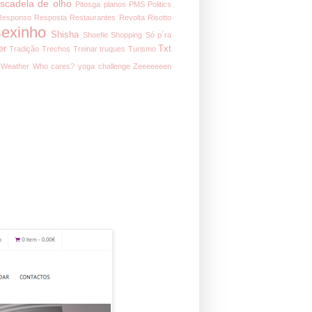
iscadela de olho
Pitosga
planos
PMS
Politics
Responso
Resposta
Restaurantes
Revolta
Risotto
exinho
Shisha
Shoefie
Shopping
Só p´ra
er
Txt
Tradição
Trechos
Treinar
truques
Turismo
Weather
Who cares?
yoga challenge
Zeeeeeeen