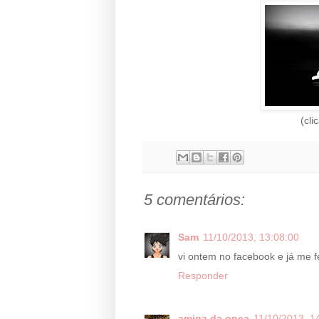
(cli
5 comentários:
Sam
11/10/2013, 13:08:00
vi ontem no facebook e já me f
Responder
amiga da onça
11/10/2013, 1