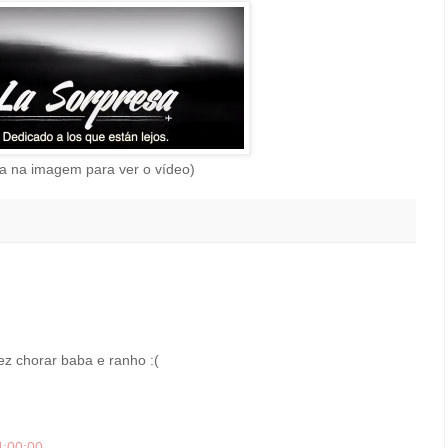
ca na imagem para ver o vídeo)
ez chorar baba e ranho :(
4:00:00