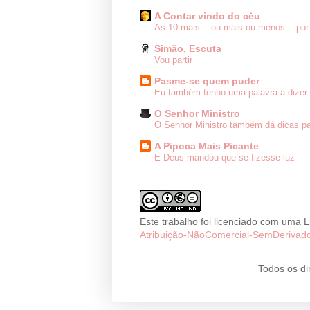
A Contar vindo do cėu
As 10 mais... ou mais ou menos... por
Simão, Escuta
Vou partir
Pasme-se quem puder
Eu também tenho uma palavra a dizer 
O Senhor Ministro
O Senhor Ministro também dá dicas pa
A Pipoca Mais Picante
E Deus mandou que se fizesse luz
Este trabalho foi licenciado com uma 
Atribuição-NãoComercial-SemDerivado
Todos os di