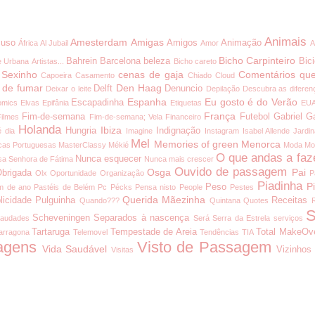
Animais
Amesterdam
Amigas
uso
Amigos
Animação
África
Al Jubail
Amor
A
Bicho Carpinteiro
Bahrein
Barcelona
beleza
Bici
e Urbana
Artistas...
Bicho careto
 Sexinho
cenas de gaja
Comentários que
Capoeira
Casamento
Chiado
Cloud
 de fumar
Den Haag
Delft
Denuncio
Deixar o leite
Depilação
Descubra as diferen
Espanha
Eu gosto é do Verão
Escapadinha
omics
Elvas
Epifânia
Etiquetas
EU
França
Fim-de-semana
Futebol
Gabriel G
Filmes
Fim-de-semana; Vela
Financeiro
Holanda
Ibiza
Hungria
Indignação
é dia
Imagine
Instagram
Isabel Allende
Jardi
Mel
Memories of green
Menorca
cas Portuguesas
MasterClassy
Mékié
Moda
Mo
O que andas a faz
Nunca esquecer
a Senhora de Fátima
Nunca mais crescer
Ouvido de passagem
Osga
Pai
brigada
Olx
Oportunidade
Organização
P
Piadinha
P
Peso
m de ano
Pastéis de Belém
Pc
Pécks
Pensa nisto
People
Pestes
Querida Mãezinha
licidade
Pulguinha
Receitas
Quando???
Quintana
Quotes
S
Scheveningen
Separados à nascença
audades
Será
Serra da Estrela
serviços
Tartaruga
Tempestade de Areia
Total MakeOv
arragona
Telemovel
Tendências
TIA
agens
Visto de Passagem
Vida Saudável
Vizinhos
Visitas