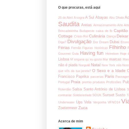
O que procuras, está aqui
A Sul
Abayas
Ac
25 de Abril
A sogra
Abu Dhabi
Saudita
Areias
Armazenamento
Arte
Art
Capitão
Brincadeirinha
Budapeste
caixa de fb
Cottage
Culinária
Deixar
Cristo Rei
Dança
Divulgação
Dubai
Diga?
Dor
Dream
Econ
Filhinho
Férias
Fernão
Figuras históricas
Having fun
Gourmet
Gula
Heineken
Hoje 
Lisboa
marcas
M´engana qu´eu gosto
Mar
Mar
Natal
não é piada
Narguilé
New York
nós
Noss
O Sexo e a Idade
O
que vês da tua janela?
Paris
Francisco
Paprika
parcerias
Passage
Praia
Pub
Portugal
premio
produtos
Profissões
Salsa
Santo António de Lisboa
Roterdão
S
Sunset
Susto
contrariar
Solidariedade
SOUK
T
Vi
Ups
Vela
Underwater
Vergonha
VFNO14
Zuca
Zoetermeer
Acerca de mim