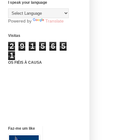
I speak your language
Powered by
Translate
Visitas
2
9
1
5
6
5
1
OS FIÉIS À CAUSA
Faz-me um like