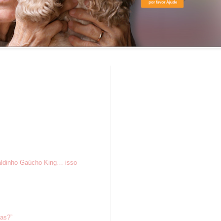
aldinho Gaúcho King… isso
tas?”