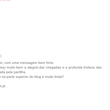
00
ido, com uma mensagem bem forte.
eçi muito bem a alegria das chegadas e a profunda tristeza das
ada pela partilha.
na parte superior do blog é muito linda!!.
t.pt