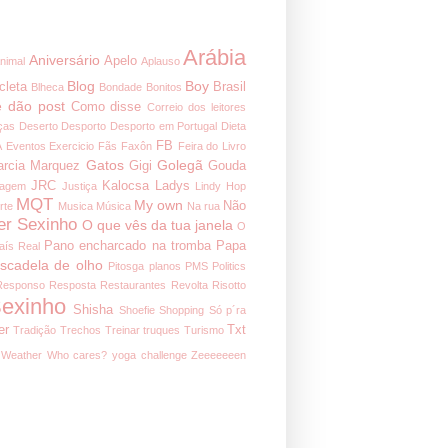
Arábia
Aniversário
Apelo
nimal
Aplauso
Blog
Boy
cleta
Brasil
Blheca
Bondade
Bonitos
 dão post
Como disse
Correio dos leitores
ças
Deserto
Desporto
Desporto em Portugal
Dieta
FB
A
Eventos
Exercicio
Fãs
Faxôn
Feira do Livro
Gatos
Golegã
arcia Marquez
Gigi
Gouda
JRC
Kalocsa
Ladys
nagem
Justiça
Lindy Hop
MQT
My own
Não
rte
Musica
Música
Na rua
er Sexinho
O que vês da tua janela
O
Pano encharcado na tromba
Papa
aís Real
iscadela de olho
Pitosga
planos
PMS
Politics
Responso
Resposta
Restaurantes
Revolta
Risotto
exinho
Shisha
Shoefie
Shopping
Só p´ra
er
Txt
Tradição
Trechos
Treinar
truques
Turismo
Weather
Who cares?
yoga challenge
Zeeeeeeen