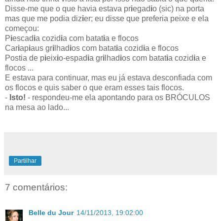
Disse-me que o que havia estava pr
i
egad
i
o (sic) na porta
mas que me podia diz
i
er; eu disse que preferia peixe e ela
começou:
P
i
escad
i
a cozid
i
a com batat
i
a e flocos
Car
i
ap
i
aus gr
i
lhad
i
os com
batat
i
a cozid
i
a e flocos
Postia de p
i
eix
i
o-espad
i
a gr
i
lhad
i
os com batat
i
a cozid
i
a e
flocos ...
E estava para continuar, mas eu já estava desconfiada com
os flocos e quis saber o que eram esses tais flocos.
-
Isto!
- respondeu-me ela apontando para os BRÓCULOS
na mesa ao lado...
Partilhar
7 comentários:
Belle du Jour
14/11/2013, 19:02:00