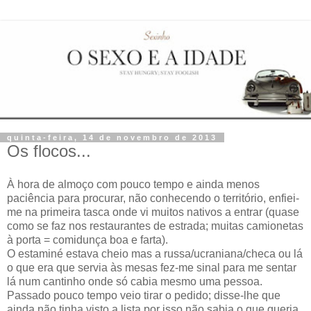
quinta-feira, 14 de novembro de 2013
Os flocos...
À hora de almoço com pouco tempo e ainda menos
paciência para procurar, não conhecendo o território, enfiei-
me na primeira tasca onde vi muitos nativos a entrar (quase
como se faz nos restaurantes de estrada; muitas camionetas
à porta = comidunça boa e farta).
O estaminé estava cheio mas a russa/ucraniana/checa ou lá
o que era que servia às mesas fez-me sinal para me sentar
lá num cantinho onde só cabia mesmo uma pessoa.
Passado pouco tempo veio tirar o pedido; disse-lhe que
ainda não tinha visto a lista por isso não sabia o que queria.