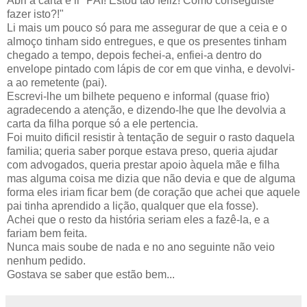
Abri a carta e li "PAI! Estou tão feliz! Como conseguiste
fazer isto?!"
Li mais um pouco só para me assegurar de que a ceia e o
almoço tinham sido entregues, e que os presentes tinham
chegado a tempo, depois fechei-a, enfiei-a dentro do
envelope pintado com lápis de cor em que vinha, e devolvi-
a ao remetente (pai).
Escrevi-lhe um bilhete pequeno e informal (quase frio)
agradecendo a atenção, e dizendo-lhe que lhe devolvia a
carta da filha porque só a ele pertencia.
Foi muito dificil resistir à tentação de seguir o rasto daquela
familia; queria saber porque estava preso, queria ajudar
com advogados, queria prestar apoio àquela mãe e filha
mas alguma coisa me dizia que não devia e que de alguma
forma eles iriam ficar bem (de coração que achei que aquele
pai tinha aprendido a lição, qualquer que ela fosse).
Achei que o resto da história seriam eles a fazê-la, e a
fariam bem feita.
Nunca mais soube de nada e no ano seguinte não veio
nenhum pedido.
Gostava se saber que estão bem...