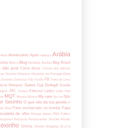
Arábia
Aniversário
Apelo
nimal
Aplauso
Blog
Boy
cleta
Brasil
Blheca
Bondade
Bonitos
 dão post
Como disse
Correio dos leitores
ças
Deserto
Desporto
Desporto em Portugal
Dieta
FB
A
Eventos
Exercicio
Fãs
Faxôn
Feira do Livro
Gatos
Golegã
arcia Marquez
Gigi
Gouda
JRC
Kalocsa
Ladys
nagem
Justiça
Lindy Hop
MQT
My own
Não
rte
Musica
Música
Na rua
er Sexinho
O que vês da tua janela
O
Pano encharcado na tromba
Papa
aís Real
iscadela de olho
Pitosga
planos
PMS
Politics
Responso
Resposta
Restaurantes
Revolta
Risotto
exinho
Shisha
Shoefie
Shopping
Só p´ra