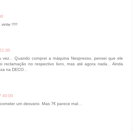
00
inte !!!!!
21:00
a vez... Quando comprei a máquina Nespresso, pensei que ele
ei reclamação no respectivo livro, mas até agora nada... Ainda
ixa na DECO...
7:40:00
 cometer um desvario. Mas 7€ parece mal...