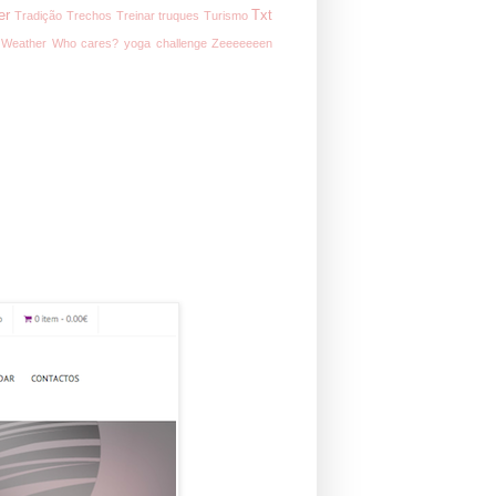
er
Txt
Tradição
Trechos
Treinar
truques
Turismo
Weather
Who cares?
yoga challenge
Zeeeeeeen