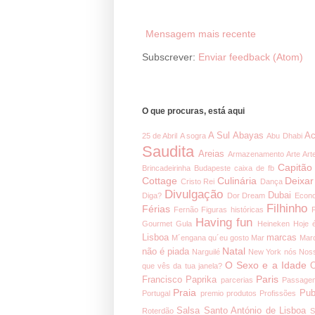
Mensagem mais recente
Subscrever:
Enviar feedback (Atom)
O que procuras, está aqui
A Sul
Abayas
Ac
25 de Abril
A sogra
Abu Dhabi
Saudita
Areias
Armazenamento
Arte
Art
Capitão
Brincadeirinha
Budapeste
caixa de fb
Cottage
Culinária
Deixar
Cristo Rei
Dança
Divulgação
Dubai
Diga?
Dor
Dream
Econ
Filhinho
Férias
Fernão
Figuras históricas
Having fun
Gourmet
Gula
Heineken
Hoje 
Lisboa
marcas
M´engana qu´eu gosto
Mar
Mar
Natal
não é piada
Narguilé
New York
nós
Noss
O Sexo e a Idade
O
que vês da tua janela?
Paris
Francisco
Paprika
parcerias
Passage
Praia
Pub
Portugal
premio
produtos
Profissões
Salsa
Santo António de Lisboa
Roterdão
S