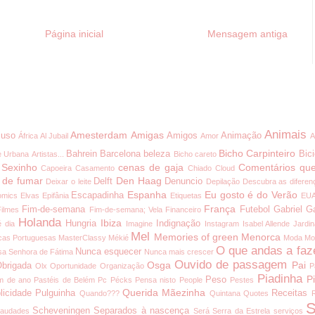
Página inicial
Mensagem antiga
Animais
Amesterdam
Amigas
uso
Amigos
Animação
África
Al Jubail
Amor
A
Bicho Carpinteiro
Bahrein
Barcelona
beleza
Bici
e Urbana
Artistas...
Bicho careto
 Sexinho
cenas de gaja
Comentários que
Capoeira
Casamento
Chiado
Cloud
 de fumar
Den Haag
Delft
Denuncio
Deixar o leite
Depilação
Descubra as diferen
Espanha
Eu gosto é do Verão
Escapadinha
omics
Elvas
Epifânia
Etiquetas
EU
França
Fim-de-semana
Futebol
Gabriel G
Filmes
Fim-de-semana; Vela
Financeiro
Holanda
Ibiza
Hungria
Indignação
é dia
Imagine
Instagram
Isabel Allende
Jardi
Mel
Memories of green
Menorca
cas Portuguesas
MasterClassy
Mékié
Moda
Mo
O que andas a faz
Nunca esquecer
a Senhora de Fátima
Nunca mais crescer
Ouvido de passagem
Osga
Pai
brigada
Olx
Oportunidade
Organização
P
Piadinha
P
Peso
m de ano
Pastéis de Belém
Pc
Pécks
Pensa nisto
People
Pestes
Querida Mãezinha
licidade
Pulguinha
Receitas
Quando???
Quintana
Quotes
S
Scheveningen
Separados à nascença
audades
Será
Serra da Estrela
serviços