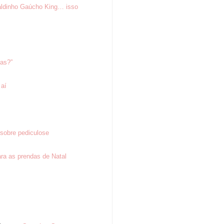
aldinho Gaúcho King… isso
tas?”
 aí
sobre pediculose
ra as prendas de Natal