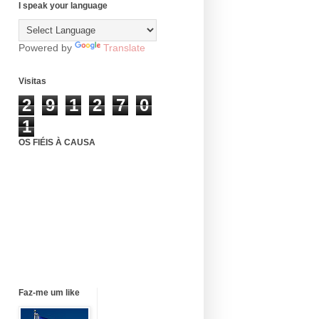
I speak your language
Powered by
Translate
Visitas
2
9
1
2
7
0
1
OS FIÉIS À CAUSA
Faz-me um like