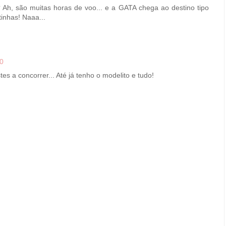
 Ah, são muitas horas de voo... e a GATA chega ao destino tipo
tinhas! Naaa...
00
s a concorrer... Até já tenho o modelito e tudo!