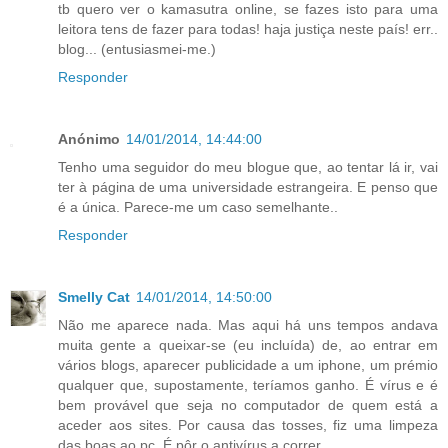
tb quero ver o kamasutra online, se fazes isto para uma
leitora tens de fazer para todas! haja justiça neste país! err..
blog... (entusiasmei-me.)
Responder
Anónimo
14/01/2014, 14:44:00
Tenho uma seguidor do meu blogue que, ao tentar lá ir, vai
ter à página de uma universidade estrangeira. E penso que
é a única. Parece-me um caso semelhante..
Responder
Smelly Cat
14/01/2014, 14:50:00
Não me aparece nada. Mas aqui há uns tempos andava
muita gente a queixar-se (eu incluída) de, ao entrar em
vários blogs, aparecer publicidade a um iphone, um prémio
qualquer que, supostamente, teríamos ganho. É vírus e é
bem provável que seja no computador de quem está a
aceder aos sites. Por causa das tosses, fiz uma limpeza
das boas ao pc. É pôr o antivírus a correr...