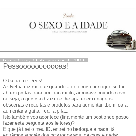
terça-feira, 14 de janeiro de 2014
Pessooooooooooas!
Ó balha-me Deus!
A Ovelha diz-me que quando abre o meu berloque se lhe
abrem portas para um, não muito, admiravel mundo novo;
ou seja, o que ela diz é que lhe aparecem imagens
obscenas e receitas e produtos para aumentar...bom, para
aumentar a gaita... er... a pila...
Isto também vos acontece (finalmente um post onde posso
fazer esta pergunta aos leitores)?
É que já tirei o meu ID, entrei no berloque e nada; já
entrámos através dos pc's todos aqui de casa e nada;