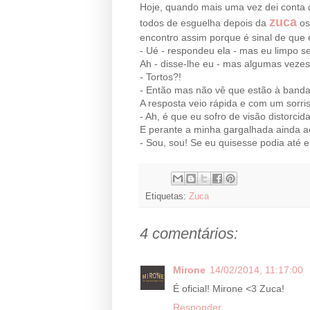
Hoje, quando mais uma vez dei conta
zuca
todos de esguelha depois da
os
encontro assim porque é sinal de que 
- Ué - respondeu ela - mas eu limpo
Ah - disse-lhe eu - mas algumas vezes
- Tortos?!
- Então mas não vê que estão à banda 
A resposta veio rápida e com um sorris
- Ah, é que eu sofro de visão distorci
E perante a minha gargalhada ainda a
- Sou, sou! Se eu quisesse podia até e
Etiquetas:
Zuca
4 comentários:
Mirone
14/02/2014, 11:17:00
É oficial! Mirone <3 Zuca!
Responder