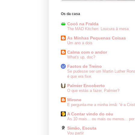
Os da casa
Cocó na Fralda
The MAD Kitchen: Loucura à mesa
As Minhas Pequenas Coisas
Um ano a dois
Calma com o andor
What's up, doc?
Factos de Treino
Se pudesse ser um Martin Luther Ron
é que era fixe.
Palmier Encoberto
O que estás a fazer, Palmier?
Mirone
E pergunta-me a minha irmã: “é a Cris
A Contar vindo do cėu
As 10 mais... ou mais ou menos... por
Simão, Escuta
Vou partir