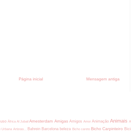
Página inicial
Mensagem antiga
Animais
Amesterdam
Amigas
uso
Amigos
Animação
África
Al Jubail
Amor
A
Bicho Carpinteiro
Bahrein
Barcelona
beleza
Bici
e Urbana
Artistas...
Bicho careto