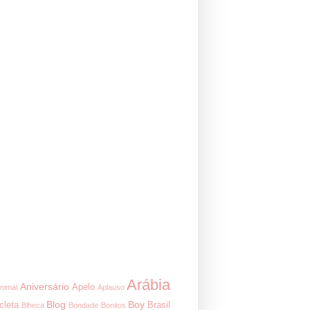
Arábia
Aniversário
Apelo
nimal
Aplauso
Blog
Boy
cleta
Brasil
Blheca
Bondade
Bonitos