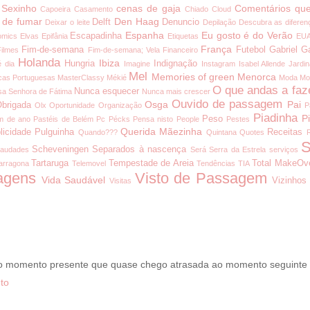
 Sexinho
cenas de gaja
Comentários que
Capoeira
Casamento
Chiado
Cloud
 de fumar
Den Haag
Delft
Denuncio
Deixar o leite
Depilação
Descubra as diferen
Espanha
Eu gosto é do Verão
Escapadinha
omics
Elvas
Epifânia
Etiquetas
EU
França
Fim-de-semana
Futebol
Gabriel G
Filmes
Fim-de-semana; Vela
Financeiro
Holanda
Ibiza
Hungria
Indignação
é dia
Imagine
Instagram
Isabel Allende
Jardi
Mel
Memories of green
Menorca
cas Portuguesas
MasterClassy
Mékié
Moda
Mo
O que andas a faz
Nunca esquecer
a Senhora de Fátima
Nunca mais crescer
Ouvido de passagem
Osga
Pai
brigada
Olx
Oportunidade
Organização
P
Piadinha
P
Peso
m de ano
Pastéis de Belém
Pc
Pécks
Pensa nisto
People
Pestes
Querida Mãezinha
licidade
Pulguinha
Receitas
Quando???
Quintana
Quotes
S
Scheveningen
Separados à nascença
audades
Será
Serra da Estrela
serviços
Tartaruga
Tempestade de Areia
Total MakeOv
arragona
Telemovel
Tendências
TIA
agens
Visto de Passagem
Vida Saudável
Vizinhos
Visitas
 o momento presente que quase chego atrasada ao momento seguinte
to