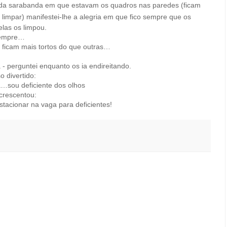
 da sarabanda em que estavam os quadros nas paredes (ficam
 limpar) manifestei-lhe a alegria em que fico sempre que os
elas os limpou.
 sempre…
 ficam mais tortos do que outras…
- perguntei enquanto os ia endireitando.
o divertido:
da…sou deficiente dos olhos
crescentou:
stacionar na vaga para deficientes!