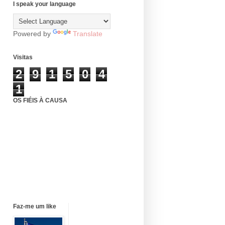
I speak your language
Powered by
Translate
Visitas
2
9
1
5
0
4
1
OS FIÉIS À CAUSA
Faz-me um like