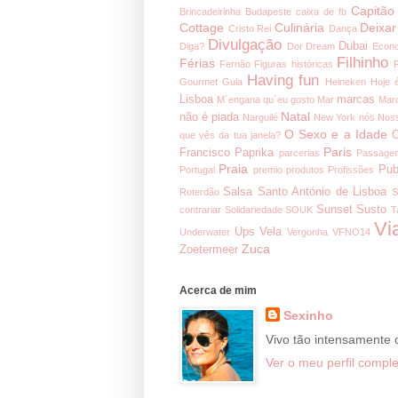
Capitão
Brincadeirinha
Budapeste
caixa de fb
Cottage
Culinária
Deixar
Cristo Rei
Dança
Divulgação
Dubai
Diga?
Dor
Dream
Econ
Filhinho
Férias
Fernão
Figuras históricas
Having fun
Gourmet
Gula
Heineken
Hoje 
Lisboa
marcas
M´engana qu´eu gosto
Mar
Mar
Natal
não é piada
Narguilé
New York
nós
Noss
O Sexo e a Idade
O
que vês da tua janela?
Paris
Francisco
Paprika
parcerias
Passage
Praia
Pub
Portugal
premio
produtos
Profissões
Salsa
Santo António de Lisboa
Roterdão
S
Sunset
Susto
contrariar
Solidariedade
SOUK
T
Vi
Ups
Vela
Underwater
Vergonha
VFNO14
Zuca
Zoetermeer
Acerca de mim
Sexinho
Vivo tão intensamente
Ver o meu perfil comple