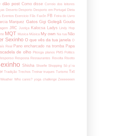
 dão post
Como disse
Correio dos leitores
ças
Deserto
Desporto
Desporto em Portugal
Dieta
FB
A
Eventos
Exercicio
Fãs
Faxôn
Feira do Livro
Gatos
Golegã
arcia Marquez
Gigi
Gouda
JRC
Kalocsa
Ladys
nagem
Justiça
Lindy Hop
MQT
My own
Não
rte
Musica
Música
Na rua
er Sexinho
O que vês da tua janela
O
Pano encharcado na tromba
Papa
aís Real
iscadela de olho
Pitosga
planos
PMS
Politics
Responso
Resposta
Restaurantes
Revolta
Risotto
exinho
Shisha
Shoefie
Shopping
Só p´ra
er
Txt
Tradição
Trechos
Treinar
truques
Turismo
Weather
Who cares?
yoga challenge
Zeeeeeeen