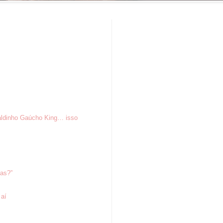
aldinho Gaúcho King… isso
tas?”
 aí