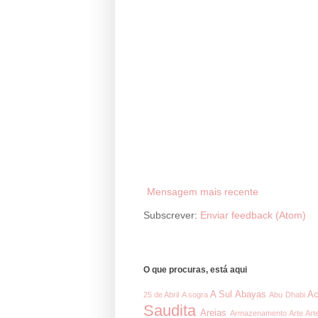
Mensagem mais recente
Subscrever:
Enviar feedback (Atom)
O que procuras, está aqui
A Sul
Abayas
Ac
25 de Abril
A sogra
Abu Dhabi
Saudita
Areias
Armazenamento
Arte
Art