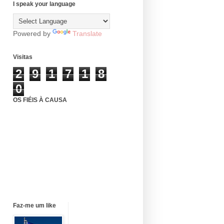
I speak your language
Powered by
Translate
Visitas
2
9
1
7
1
8
0
OS FIÉIS À CAUSA
Faz-me um like