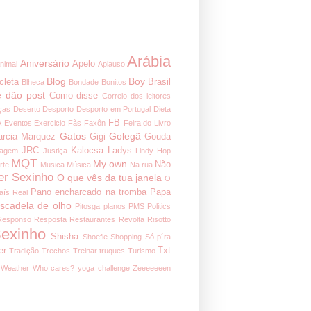
Arábia
Aniversário
Apelo
nimal
Aplauso
Blog
Boy
cleta
Brasil
Blheca
Bondade
Bonitos
 dão post
Como disse
Correio dos leitores
ças
Deserto
Desporto
Desporto em Portugal
Dieta
FB
A
Eventos
Exercicio
Fãs
Faxôn
Feira do Livro
Gatos
Golegã
arcia Marquez
Gigi
Gouda
JRC
Kalocsa
Ladys
nagem
Justiça
Lindy Hop
MQT
My own
Não
rte
Musica
Música
Na rua
er Sexinho
O que vês da tua janela
O
Pano encharcado na tromba
Papa
aís Real
iscadela de olho
Pitosga
planos
PMS
Politics
Responso
Resposta
Restaurantes
Revolta
Risotto
exinho
Shisha
Shoefie
Shopping
Só p´ra
er
Txt
Tradição
Trechos
Treinar
truques
Turismo
Weather
Who cares?
yoga challenge
Zeeeeeeen