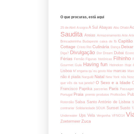
O que procuras, está aqui
A Sul
Abayas
Ac
25 de Abril
A sogra
Abu Dhabi
Saudita
Areias
Armazenamento
Arte
Art
Capitão
Brincadeirinha
Budapeste
caixa de fb
Cottage
Culinária
Deixar
Cristo Rei
Dança
Divulgação
Dubai
Diga?
Dor
Dream
Econ
Filhinho
Férias
Fernão
Figuras históricas
Having fun
Gourmet
Gula
Heineken
Hoje 
Lisboa
marcas
M´engana qu´eu gosto
Mar
Mar
Natal
não é piada
Narguilé
New York
nós
Noss
O Sexo e a Idade
O
que vês da tua janela?
Paris
Francisco
Paprika
parcerias
Passage
Praia
Pub
Portugal
premio
produtos
Profissões
Salsa
Santo António de Lisboa
Roterdão
S
Sunset
Susto
contrariar
Solidariedade
SOUK
T
Vi
Ups
Vela
Underwater
Vergonha
VFNO14
Zuca
Zoetermeer