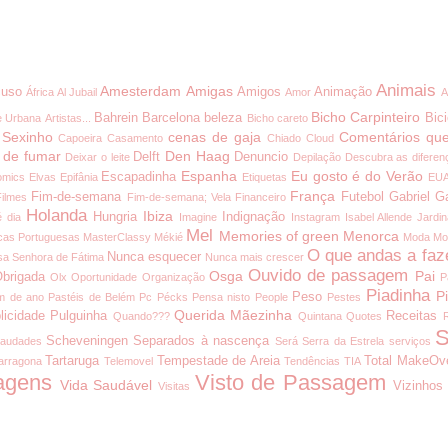
Animais
Amesterdam
Amigas
uso
Amigos
Animação
África
Al Jubail
Amor
A
Bicho Carpinteiro
Bahrein
Barcelona
beleza
Bici
e Urbana
Artistas...
Bicho careto
 Sexinho
cenas de gaja
Comentários que
Capoeira
Casamento
Chiado
Cloud
 de fumar
Den Haag
Delft
Denuncio
Deixar o leite
Depilação
Descubra as diferen
Espanha
Eu gosto é do Verão
Escapadinha
omics
Elvas
Epifânia
Etiquetas
EU
França
Fim-de-semana
Futebol
Gabriel G
Filmes
Fim-de-semana; Vela
Financeiro
Holanda
Ibiza
Hungria
Indignação
é dia
Imagine
Instagram
Isabel Allende
Jardi
Mel
Memories of green
Menorca
cas Portuguesas
MasterClassy
Mékié
Moda
Mo
O que andas a faz
Nunca esquecer
a Senhora de Fátima
Nunca mais crescer
Ouvido de passagem
Osga
Pai
brigada
Olx
Oportunidade
Organização
P
Piadinha
P
Peso
m de ano
Pastéis de Belém
Pc
Pécks
Pensa nisto
People
Pestes
Querida Mãezinha
licidade
Pulguinha
Receitas
Quando???
Quintana
Quotes
S
Scheveningen
Separados à nascença
audades
Será
Serra da Estrela
serviços
Tartaruga
Tempestade de Areia
Total MakeOv
arragona
Telemovel
Tendências
TIA
agens
Visto de Passagem
Vida Saudável
Vizinhos
Visitas