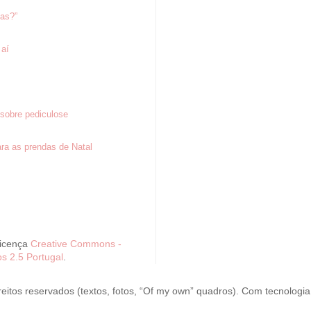
tas?”
 aí
sobre pediculose
ra as prendas de Natal
Licença
Creative Commons -
s 2.5 Portugal
.
reitos reservados (textos, fotos, “Of my own” quadros). Com tecnologi