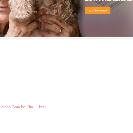
aldinho Gaúcho King… isso