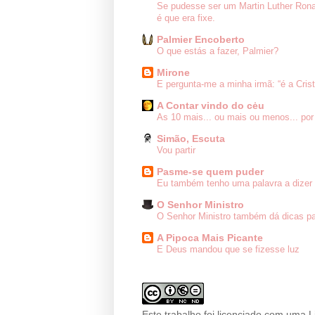
Se pudesse ser um Martin Luther Ron
é que era fixe.
Palmier Encoberto
O que estás a fazer, Palmier?
Mirone
E pergunta-me a minha irmã: “é a Cris
A Contar vindo do cėu
As 10 mais... ou mais ou menos... por
Simão, Escuta
Vou partir
Pasme-se quem puder
Eu também tenho uma palavra a dizer 
O Senhor Ministro
O Senhor Ministro também dá dicas pa
A Pipoca Mais Picante
E Deus mandou que se fizesse luz
Este trabalho foi licenciado com uma 