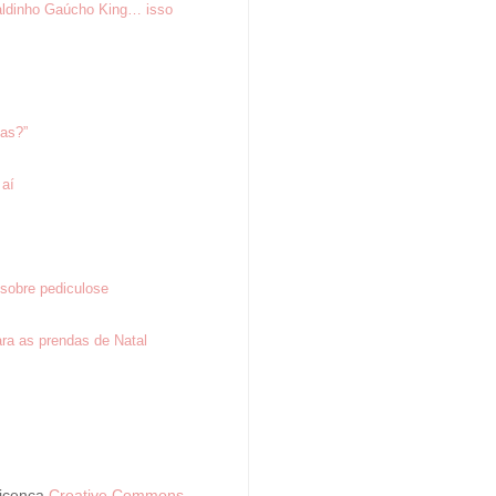
aldinho Gaúcho King… isso
tas?”
 aí
sobre pediculose
ra as prendas de Natal
Licença
Creative Commons -