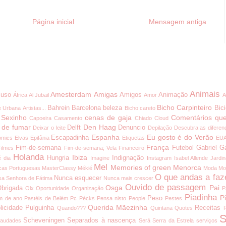
Página inicial
Mensagem antiga
Animais
Amesterdam
Amigas
uso
Amigos
Animação
África
Al Jubail
Amor
A
Bicho Carpinteiro
Bahrein
Barcelona
beleza
Bici
e Urbana
Artistas...
Bicho careto
 Sexinho
cenas de gaja
Comentários que
Capoeira
Casamento
Chiado
Cloud
 de fumar
Den Haag
Delft
Denuncio
Deixar o leite
Depilação
Descubra as diferen
Espanha
Eu gosto é do Verão
Escapadinha
omics
Elvas
Epifânia
Etiquetas
EU
França
Fim-de-semana
Futebol
Gabriel G
Filmes
Fim-de-semana; Vela
Financeiro
Holanda
Ibiza
Hungria
Indignação
é dia
Imagine
Instagram
Isabel Allende
Jardi
Mel
Memories of green
Menorca
cas Portuguesas
MasterClassy
Mékié
Moda
Mo
O que andas a faz
Nunca esquecer
a Senhora de Fátima
Nunca mais crescer
Ouvido de passagem
Osga
Pai
brigada
Olx
Oportunidade
Organização
P
Piadinha
P
Peso
m de ano
Pastéis de Belém
Pc
Pécks
Pensa nisto
People
Pestes
Querida Mãezinha
licidade
Pulguinha
Receitas
Quando???
Quintana
Quotes
S
Scheveningen
Separados à nascença
audades
Será
Serra da Estrela
serviços