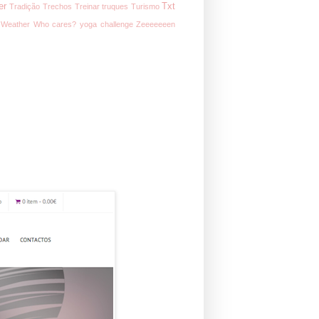
er
Txt
Tradição
Trechos
Treinar
truques
Turismo
Weather
Who cares?
yoga challenge
Zeeeeeeen