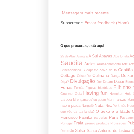
Mensagem mais recente
Subscrever:
Enviar feedback (Atom)
O que procuras, está aqui
A Sul
Abayas
Ac
25 de Abril
A sogra
Abu Dhabi
Saudita
Areias
Armazenamento
Arte
Art
Capitão
Brincadeirinha
Budapeste
caixa de fb
Cottage
Culinária
Deixar
Cristo Rei
Dança
Divulgação
Dubai
Diga?
Dor
Dream
Econ
Filhinho
Férias
Fernão
Figuras históricas
Having fun
Gourmet
Gula
Heineken
Hoje 
Lisboa
marcas
M´engana qu´eu gosto
Mar
Mar
Natal
não é piada
Narguilé
New York
nós
Noss
O Sexo e a Idade
O
que vês da tua janela?
Paris
Francisco
Paprika
parcerias
Passage
Praia
Pub
Portugal
premio
produtos
Profissões
Salsa
Santo António de Lisboa
Roterdão
S