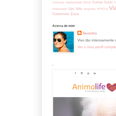
Sunset
Susto
contrariar
Solidariedade
SOUK
T
Vi
Ups
Vela
Underwater
Vergonha
VFNO14
Zuca
Zoetermeer
Acerca de mim
Sexinho
Vivo tão intensamente
Ver o meu perfil comple
.