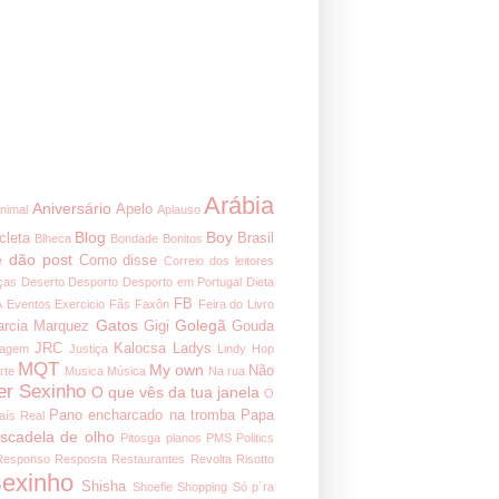
Arábia
Aniversário
Apelo
nimal
Aplauso
Blog
Boy
cleta
Brasil
Blheca
Bondade
Bonitos
 dão post
Como disse
Correio dos leitores
ças
Deserto
Desporto
Desporto em Portugal
Dieta
FB
A
Eventos
Exercicio
Fãs
Faxôn
Feira do Livro
Gatos
Golegã
arcia Marquez
Gigi
Gouda
JRC
Kalocsa
Ladys
nagem
Justiça
Lindy Hop
MQT
My own
Não
rte
Musica
Música
Na rua
er Sexinho
O que vês da tua janela
O
Pano encharcado na tromba
Papa
aís Real
iscadela de olho
Pitosga
planos
PMS
Politics
Responso
Resposta
Restaurantes
Revolta
Risotto
exinho
Shisha
Shoefie
Shopping
Só p´ra