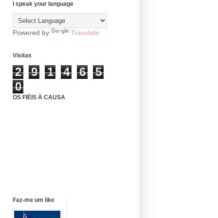
I speak your language
Powered by
Translate
Visitas
2
9
1
4
6
5
0
OS FIÉIS À CAUSA
Faz-me um like