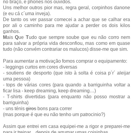
no braço, e phones nos ouvidos.
Uns melhor outros pior mas, regra geral, corpinhos danone
(e eu cá c´uma inveja).
De tanto os ver passar comecei a achar que se calhar era
por ali o caminho para me ajudar a perder os dois kilos
ganhos.
M
ais
Q
ue
T
udo que sempre soube que eu não corro nem
para salvar a própria vida desconfiou, mas como em quase
tudo (não convém contrariar os malucos) disse-me que sim.
Para aumentar a motivação fomos comprar o equipamento:
- leggings curtos em cores diversas
- soutiens de desporto (que isto à solta é coisa p´r´ aleijar
uma pessoa)
- tops de várias cores (para quando a barriguinha voltar a
ficar lisa - keep dreaming, keep dreaming…)
- T-shirts divertidas (para enquanto não posso mostrar a
barriguinha)
- uns ténis
giros
bons para correr
(mas porque é que eu não tenho um patrocinio?)
Assim que entrei em casa equipei-me a rigor e preparei-me
para ir treinar…depois de arrumar umas coisinhas.