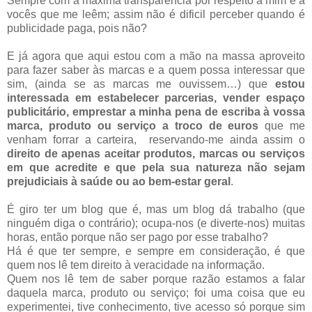
Sempre com a máxima transparência por respeito a mim e a
vocês que me leêm; assim não é dificil perceber quando é
publicidade paga, pois não?
E já agora que aqui estou com a mão na massa aproveito
para fazer saber às marcas e a quem possa interessar que
sim, (ainda se as marcas me ouvissem…) que
estou
interessada em estabelecer parcerias, vender espaço
publicitário, emprestar a minha pena de escriba à vossa
marca, produto ou serviço a troco de euros
que me
venham forrar a carteira, reservando-me ainda assim o
direito de apenas aceitar produtos, marcas ou serviços
em que acredite e que pela sua natureza não sejam
prejudiciais à saúde ou ao bem-estar geral
.
É giro ter um blog que é, mas um blog dá trabalho (que
ninguém diga o contrário); ocupa-nos (e diverte-nos) muitas
horas, então porque não ser pago por esse trabalho?
Há é que ter sempre, e sempre em consideração, é que
quem nos lê tem direito à veracidade na informação.
Quem nos lê tem de saber porque razão estamos a falar
daquela marca, produto ou serviço; foi uma coisa que eu
experimentei, tive conhecimento, tive acesso só porque sim