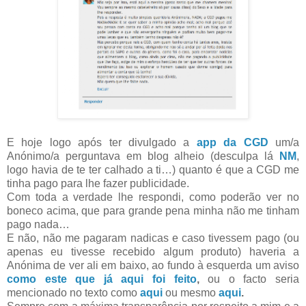
E hoje logo após ter divulgado a
app da CGD
um/a
Anónimo/a perguntava em blog alheio (desculpa lá
NM
,
logo havia de te ter calhado a ti…) quanto é que a CGD me
tinha pago para lhe fazer publicidade.
Com toda a verdade lhe respondi, como poderão ver no
boneco acima, que para grande pena minha não me tinham
pago nada…
E não, não me pagaram nadicas e caso tivessem pago (ou
apenas eu tivesse recebido algum produto) haveria a
Anónima de ver ali em baixo, ao fundo à esquerda um aviso
como este que já aqui foi feito
,
ou o facto seria
mencionado no texto como
aqui
ou mesmo
aqui
.