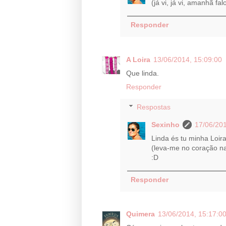
(já vi, já vi, amanhã fal
Responder
A Loira
13/06/2014, 15:09:00
Que linda.
Responder
Respostas
Sexinho
17/06/201
Linda és tu minha Loira
(leva-me no coração n
:D
Responder
Quimera
13/06/2014, 15:17:0