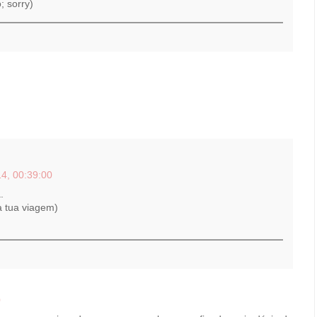
o; sorry)
4, 00:39:00
.
a tua viagem)
0