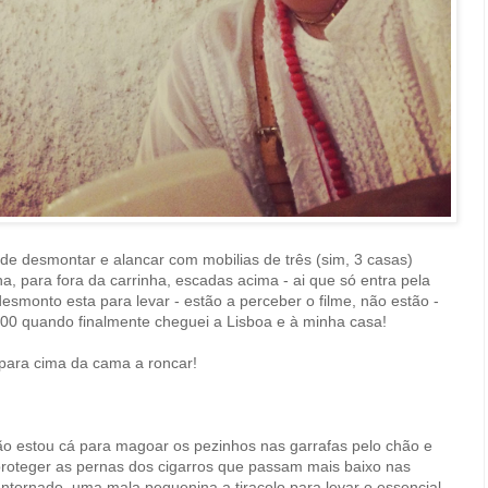
de desmontar e alancar com mobilias de três (sim, 3 casas)
a, para fora da carrinha, escadas acima - ai que só entra pela
esmonto esta para levar - estão a perceber o filme, não estão -
00 quando finalmente cheguei a Lisboa e à minha casa!
para cima da cama a roncar!
o estou cá para magoar os pezinhos nas garrafas pelo chão e
proteger as pernas dos cigarros que passam mais baixo nas
tornado, uma mala pequenina a tiracolo para levar o essencial