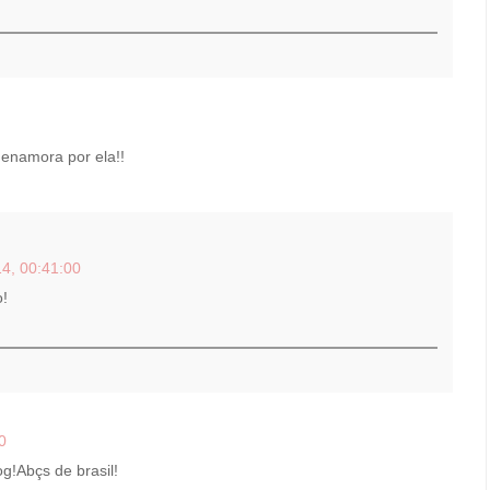
 enamora por ela!!
4, 00:41:00
o!
0
g!Abçs de brasil!