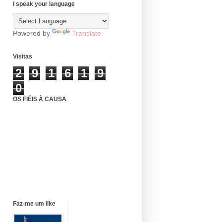
I speak your language
Powered by
Translate
Visitas
2
9
1
6
1
9
0
OS FIÉIS À CAUSA
Faz-me um like