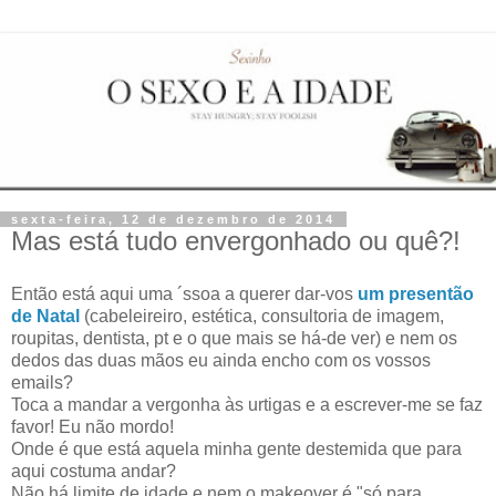
sexta-feira, 12 de dezembro de 2014
Mas está tudo envergonhado ou quê?!
Então está aqui uma ´ssoa a querer dar-vos
um presentão
de Natal
(cabeleireiro, estética, consultoria de imagem,
roupitas, dentista, pt e o que mais se há-de ver) e nem os
dedos das duas mãos eu ainda encho com os vossos
emails?
Toca a mandar a vergonha às urtigas e a escrever-me se faz
favor! Eu não mordo!
Onde é que está aquela minha gente destemida que para
aqui costuma andar?
Não há limite de idade e nem o makeover é "só para