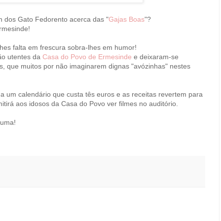
h dos Gato Fedorento acerca das "
Gajas Boas
"?
rmesinde!
hes falta em frescura sobra-lhes em humor!
ão utentes da
Casa do Povo de Ermesinde
e deixaram-se
as, que muitos por não imaginarem dignas "avózinhas" nestes
a um calendário que custa tês euros e as receitas revertem para
tirá aos idosos da Casa do Povo ver filmes no auditório.
 uma!