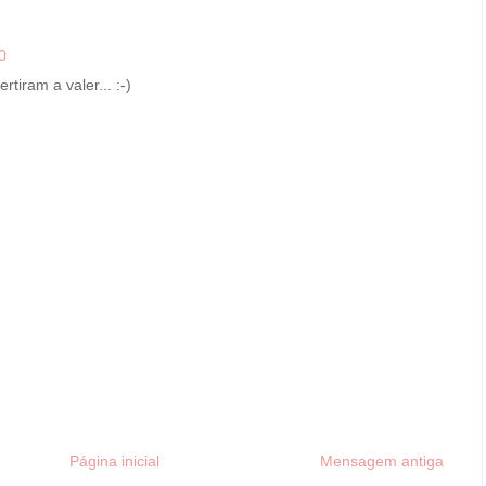
0
tiram a valer... :-)
Página inicial
Mensagem antiga