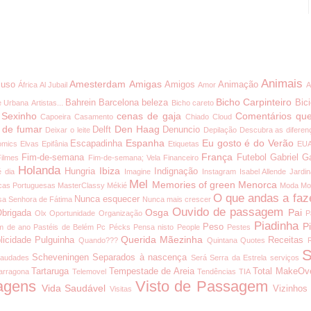
Animais
Amesterdam
Amigas
uso
Amigos
Animação
África
Al Jubail
Amor
A
Bicho Carpinteiro
Bahrein
Barcelona
beleza
Bici
e Urbana
Artistas...
Bicho careto
 Sexinho
cenas de gaja
Comentários que
Capoeira
Casamento
Chiado
Cloud
 de fumar
Den Haag
Delft
Denuncio
Deixar o leite
Depilação
Descubra as diferen
Espanha
Eu gosto é do Verão
Escapadinha
omics
Elvas
Epifânia
Etiquetas
EU
França
Fim-de-semana
Futebol
Gabriel G
Filmes
Fim-de-semana; Vela
Financeiro
Holanda
Ibiza
Hungria
Indignação
é dia
Imagine
Instagram
Isabel Allende
Jardi
Mel
Memories of green
Menorca
cas Portuguesas
MasterClassy
Mékié
Moda
Mo
O que andas a faz
Nunca esquecer
a Senhora de Fátima
Nunca mais crescer
Ouvido de passagem
Osga
Pai
brigada
Olx
Oportunidade
Organização
P
Piadinha
P
Peso
m de ano
Pastéis de Belém
Pc
Pécks
Pensa nisto
People
Pestes
Querida Mãezinha
licidade
Pulguinha
Receitas
Quando???
Quintana
Quotes
S
Scheveningen
Separados à nascença
audades
Será
Serra da Estrela
serviços
Tartaruga
Tempestade de Areia
Total MakeOv
arragona
Telemovel
Tendências
TIA
agens
Visto de Passagem
Vida Saudável
Vizinhos
Visitas