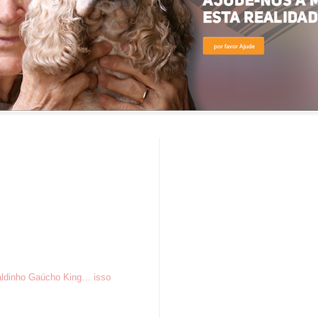
aldinho Gaúcho King… isso