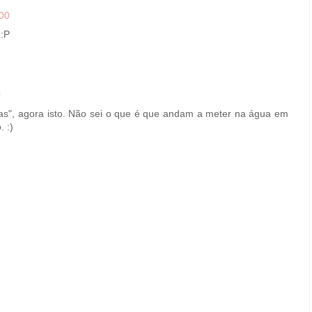
:00
 :P
0
as", agora isto. Não sei o que é que andam a meter na água em
 :)