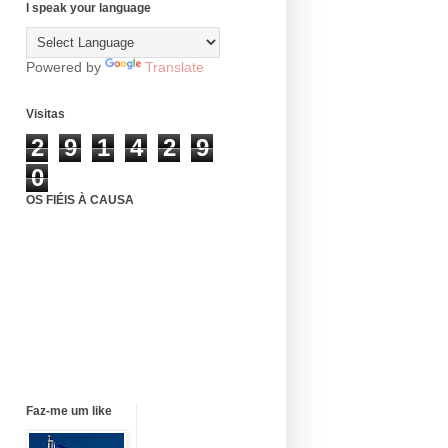
I speak your language
Powered by
Translate
Visitas
2
9
1
4
2
9
0
OS FIÉIS À CAUSA
Faz-me um like