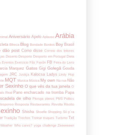
Arábia
Aniversário
Apelo
nimal
Aplauso
Blog
Boy
cleta
Brasil
Blheca
Bondade
Bonitos
 dão post
Como disse
Correio dos leitores
ças
Deserto
Desporto
Desporto em Portugal
Dieta
FB
A
Eventos
Exercicio
Fãs
Faxôn
Feira do Livro
Gatos
Golegã
arcia Marquez
Gigi
Gouda
JRC
Kalocsa
Ladys
nagem
Justiça
Lindy Hop
MQT
My own
Não
rte
Musica
Música
Na rua
er Sexinho
O que vês da tua janela
O
Pano encharcado na tromba
Papa
aís Real
iscadela de olho
Pitosga
planos
PMS
Politics
Responso
Resposta
Restaurantes
Revolta
Risotto
exinho
Shisha
Shoefie
Shopping
Só p´ra
er
Txt
Tradição
Trechos
Treinar
truques
Turismo
Weather
Who cares?
yoga challenge
Zeeeeeeen