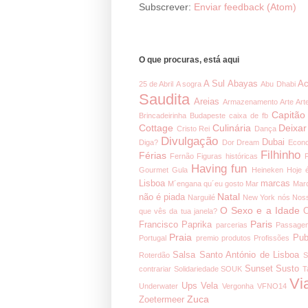
Subscrever:
Enviar feedback (Atom)
O que procuras, está aqui
A Sul
Abayas
Ac
25 de Abril
A sogra
Abu Dhabi
Saudita
Areias
Armazenamento
Arte
Art
Capitão
Brincadeirinha
Budapeste
caixa de fb
Cottage
Culinária
Deixar
Cristo Rei
Dança
Divulgação
Dubai
Diga?
Dor
Dream
Econ
Filhinho
Férias
Fernão
Figuras históricas
Having fun
Gourmet
Gula
Heineken
Hoje 
Lisboa
marcas
M´engana qu´eu gosto
Mar
Mar
Natal
não é piada
Narguilé
New York
nós
Noss
O Sexo e a Idade
O
que vês da tua janela?
Paris
Francisco
Paprika
parcerias
Passage
Praia
Pub
Portugal
premio
produtos
Profissões
Salsa
Santo António de Lisboa
Roterdão
S
Sunset
Susto
contrariar
Solidariedade
SOUK
T
Vi
Ups
Vela
Underwater
Vergonha
VFNO14
Zuca
Zoetermeer