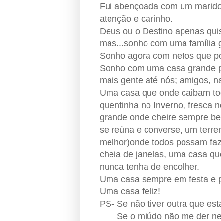
Fui abençoada com um marido
atenção e carinho.
Deus ou o Destino apenas qui
mas...sonho com uma família g
Sonho agora com netos que po
Sonho com uma casa grande par
mais gente até nós; amigos, na
Uma casa que onde caibam tod
quentinha no Inverno, fresca 
grande onde cheire sempre bem
se reúna e converse, um terre
melhor)onde todos possam faz
cheia de janelas, uma casa q
nunca tenha de encolher.
Uma casa sempre em festa e p
Uma casa feliz!
PS- Se não tiver outra que est
Se o miúdo não me der netos 