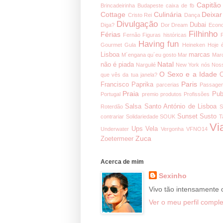
Capitão
Brincadeirinha
Budapeste
caixa de fb
Cottage
Culinária
Deixar
Cristo Rei
Dança
Divulgação
Dubai
Diga?
Dor
Dream
Econ
Filhinho
Férias
Fernão
Figuras históricas
Having fun
Gourmet
Gula
Heineken
Hoje 
Lisboa
marcas
M´engana qu´eu gosto
Mar
Mar
Natal
não é piada
Narguilé
New York
nós
Noss
O Sexo e a Idade
O
que vês da tua janela?
Paris
Francisco
Paprika
parcerias
Passage
Praia
Pub
Portugal
premio
produtos
Profissões
Salsa
Santo António de Lisboa
Roterdão
S
Sunset
Susto
contrariar
Solidariedade
SOUK
T
Vi
Ups
Vela
Underwater
Vergonha
VFNO14
Zuca
Zoetermeer
Acerca de mim
Sexinho
Vivo tão intensamente
Ver o meu perfil comple