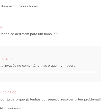
 dura as primeiras horas...
00
quando se derretem para um nabo ???
 02:40:00
a invasão no comentário mas o que me ri agora!
, 20:05:00
log. Espero que já tenhas conseguido resolver o teu problema!!
p.blogspot.com