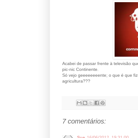
Acabei de passar frente à televisão q
pic-nic Continente.
Só vejo geeeeeeeente; o que é que fiz
agricultura???
7 comentários:
Sue
16/06/2012, 19:31:00