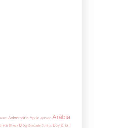
Arábia
Aniversário
Apelo
nimal
Aplauso
Blog
Boy
cleta
Brasil
Blheca
Bondade
Bonitos