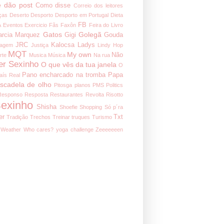
 dão post
Como disse
Correio dos leitores
ças
Deserto
Desporto
Desporto em Portugal
Dieta
FB
A
Eventos
Exercicio
Fãs
Faxôn
Feira do Livro
Gatos
Golegã
arcia Marquez
Gigi
Gouda
JRC
Kalocsa
Ladys
nagem
Justiça
Lindy Hop
MQT
My own
Não
rte
Musica
Música
Na rua
er Sexinho
O que vês da tua janela
O
Pano encharcado na tromba
Papa
aís Real
iscadela de olho
Pitosga
planos
PMS
Politics
Responso
Resposta
Restaurantes
Revolta
Risotto
exinho
Shisha
Shoefie
Shopping
Só p´ra
er
Txt
Tradição
Trechos
Treinar
truques
Turismo
Weather
Who cares?
yoga challenge
Zeeeeeeen