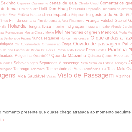
 Sexinho
cenas de gaja
Comentários que
Capoeira
Casamento
Chiado
Cloud
 de fumar
Den Haag
Delft
Denuncio
Deixar o leite
Depilação
Descubra as diferen
Espanha
Eu gosto é do Verão
Escapadinha
omics
Elvas
Epifânia
Etiquetas
EU
França
Fim-de-semana
Futebol
Gabriel G
Filmes
Fim-de-semana; Vela
Financeiro
Holanda
Ibiza
Hungria
Indignação
é dia
Imagine
Instagram
Isabel Allende
Jardi
Mel
Memories of green
Menorca
cas Portuguesas
MasterClassy
Mékié
Moda
Mo
O que andas a faz
Nunca esquecer
a Senhora de Fátima
Nunca mais crescer
Ouvido de passagem
Osga
Pai
brigada
Olx
Oportunidade
Organização
P
Piadinha
P
Peso
m de ano
Pastéis de Belém
Pc
Pécks
Pensa nisto
People
Pestes
Querida Mãezinha
licidade
Pulguinha
Receitas
Quando???
Quintana
Quotes
S
Scheveningen
Separados à nascença
audades
Será
Serra da Estrela
serviços
Tartaruga
Tempestade de Areia
Total MakeOv
arragona
Telemovel
Tendências
TIA
agens
Visto de Passagem
Vida Saudável
Vizinhos
Visitas
 o momento presente que quase chego atrasada ao momento seguinte
to