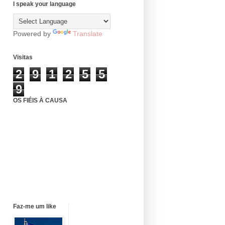
I speak your language
Powered by
Translate
Visitas
2
9
1
2
5
5
9
OS FIÉIS À CAUSA
Faz-me um like