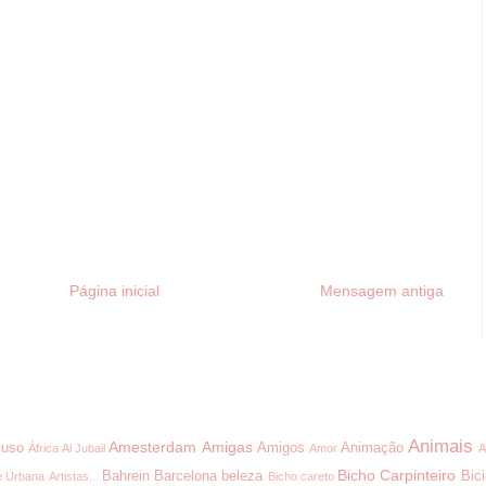
Página inicial
Mensagem antiga
Animais
Amesterdam
Amigas
uso
Amigos
Animação
África
Al Jubail
Amor
A
Bicho Carpinteiro
Bahrein
Barcelona
beleza
Bici
e Urbana
Artistas...
Bicho careto