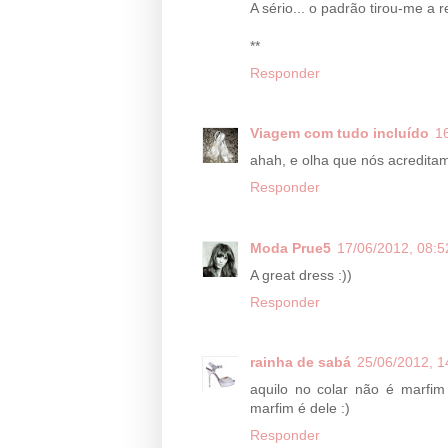
A sério... o padrão tirou-me a 
**
Responder
Viagem com tudo incluído
1
ahah, e olha que nós acreditam
Responder
Moda Prue5
17/06/2012, 08:5
A great dress :))
Responder
rainha de sabá
25/06/2012, 1
aquilo no colar não é marfi
marfim é dele :)
Responder