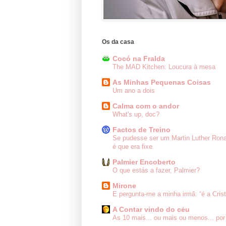
Os da casa
Cocó na Fralda
The MAD Kitchen: Loucura à mesa
As Minhas Pequenas Coisas
Um ano a dois
Calma com o andor
What's up, doc?
Factos de Treino
Se pudesse ser um Martin Luther Ron
é que era fixe.
Palmier Encoberto
O que estás a fazer, Palmier?
Mirone
E pergunta-me a minha irmã: “é a Cris
A Contar vindo do cėu
As 10 mais... ou mais ou menos... por