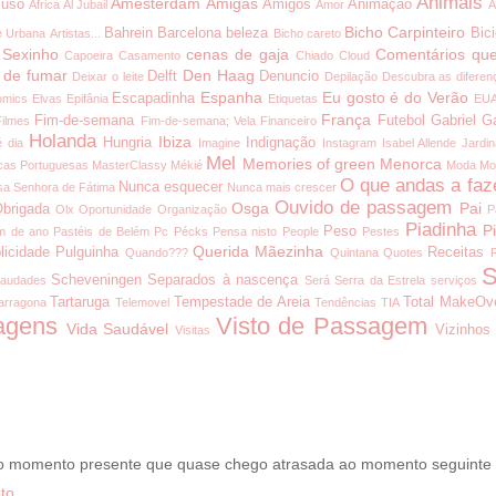
Animais
Amesterdam
Amigas
uso
Amigos
Animação
África
Al Jubail
Amor
A
Bicho Carpinteiro
Bahrein
Barcelona
beleza
Bici
e Urbana
Artistas...
Bicho careto
 Sexinho
cenas de gaja
Comentários que
Capoeira
Casamento
Chiado
Cloud
 de fumar
Den Haag
Delft
Denuncio
Deixar o leite
Depilação
Descubra as diferen
Espanha
Eu gosto é do Verão
Escapadinha
omics
Elvas
Epifânia
Etiquetas
EU
França
Fim-de-semana
Futebol
Gabriel G
Filmes
Fim-de-semana; Vela
Financeiro
Holanda
Ibiza
Hungria
Indignação
é dia
Imagine
Instagram
Isabel Allende
Jardi
Mel
Memories of green
Menorca
cas Portuguesas
MasterClassy
Mékié
Moda
Mo
O que andas a faz
Nunca esquecer
a Senhora de Fátima
Nunca mais crescer
Ouvido de passagem
Osga
Pai
brigada
Olx
Oportunidade
Organização
P
Piadinha
P
Peso
m de ano
Pastéis de Belém
Pc
Pécks
Pensa nisto
People
Pestes
Querida Mãezinha
licidade
Pulguinha
Receitas
Quando???
Quintana
Quotes
S
Scheveningen
Separados à nascença
audades
Será
Serra da Estrela
serviços
Tartaruga
Tempestade de Areia
Total MakeOv
arragona
Telemovel
Tendências
TIA
agens
Visto de Passagem
Vida Saudável
Vizinhos
Visitas
 o momento presente que quase chego atrasada ao momento seguinte
to