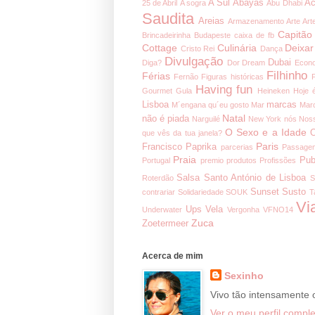
A Sul
Abayas
Ac
25 de Abril
A sogra
Abu Dhabi
Saudita
Areias
Armazenamento
Arte
Art
Capitão
Brincadeirinha
Budapeste
caixa de fb
Cottage
Culinária
Deixar
Cristo Rei
Dança
Divulgação
Dubai
Diga?
Dor
Dream
Econ
Filhinho
Férias
Fernão
Figuras históricas
Having fun
Gourmet
Gula
Heineken
Hoje 
Lisboa
marcas
M´engana qu´eu gosto
Mar
Mar
Natal
não é piada
Narguilé
New York
nós
Noss
O Sexo e a Idade
O
que vês da tua janela?
Paris
Francisco
Paprika
parcerias
Passage
Praia
Pub
Portugal
premio
produtos
Profissões
Salsa
Santo António de Lisboa
Roterdão
S
Sunset
Susto
contrariar
Solidariedade
SOUK
T
Vi
Ups
Vela
Underwater
Vergonha
VFNO14
Zuca
Zoetermeer
Acerca de mim
Sexinho
Vivo tão intensamente
Ver o meu perfil comple