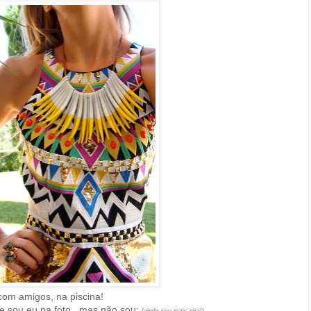
 com amigos, na piscina!
 sou eu na foto...mas não sou;