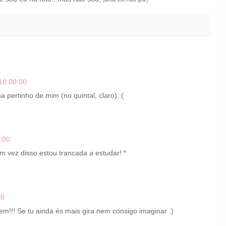
(ainda sou mais gira!)
18:00:00
a pertinho de mim (no quintal, claro) :(
:00
m vez disso estou trancada a estudar! *
00
m!!! Se tu ainda és mais gira nem consigo imaginar :)