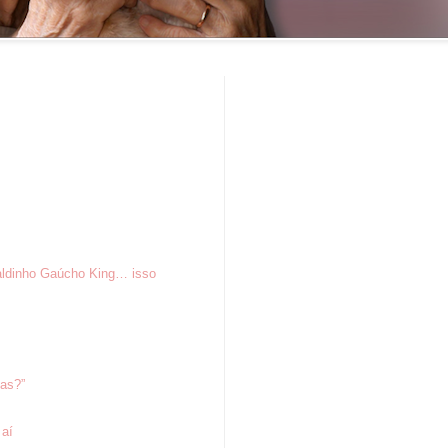
aldinho Gaúcho King… isso
tas?”
 aí