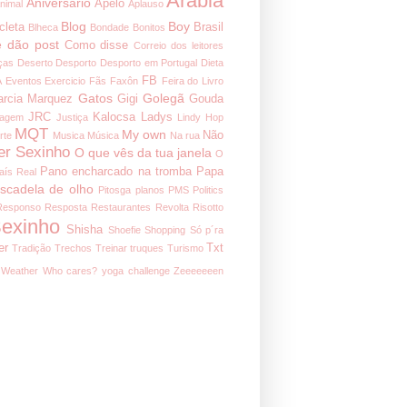
Arábia
Aniversário
Apelo
nimal
Aplauso
Blog
Boy
cleta
Brasil
Blheca
Bondade
Bonitos
 dão post
Como disse
Correio dos leitores
ças
Deserto
Desporto
Desporto em Portugal
Dieta
FB
A
Eventos
Exercicio
Fãs
Faxôn
Feira do Livro
Gatos
Golegã
arcia Marquez
Gigi
Gouda
JRC
Kalocsa
Ladys
nagem
Justiça
Lindy Hop
MQT
My own
Não
rte
Musica
Música
Na rua
er Sexinho
O que vês da tua janela
O
Pano encharcado na tromba
Papa
aís Real
iscadela de olho
Pitosga
planos
PMS
Politics
Responso
Resposta
Restaurantes
Revolta
Risotto
exinho
Shisha
Shoefie
Shopping
Só p´ra
er
Txt
Tradição
Trechos
Treinar
truques
Turismo
Weather
Who cares?
yoga challenge
Zeeeeeeen