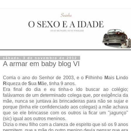
sábado, 3 de novembro de 2012
A armar em baby blog VI
Corria o ano do Senhor de 2003, e o
F
ilhinho
M
ais
L
indo
R
iqueza de
S
ua
M
ãe, tinha 9 anos.
Era final do dia e eu tinha-o ido buscar ao colégio;
falávamos de um determinado colega que, por exigência da
mãe, nunca se juntava às brincadeiras para não se sujar e
porque (tinha ele confidenciado aos colegas) a mãe achava
que se ele brincasse com os outros ia ficar um "jagunço"
(sic) igual aos outros meninos.
Dizia o meu filho com a clareza de espirito que só os 9 anos
permitem, que a mãe do outro menino devia pensar que era