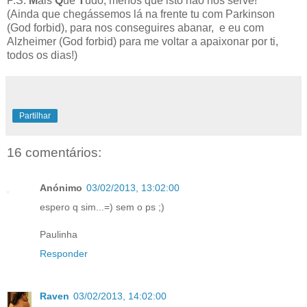
P.S.
M
ais
Q
ue
T
udo, menos que isto não nos serve!
(Ainda que chegássemos lá na frente tu com Parkinson
(God forbid), para nos conseguires abanar, e eu com
Alzheimer (God forbid) para me voltar a apaixonar por ti,
todos os dias!)
Partilhar
16 comentários:
Anónimo
03/02/2013, 13:02:00
espero q sim...=) sem o ps ;)
Paulinha
Responder
Raven
03/02/2013, 14:02:00