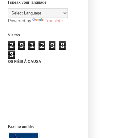
I speak your language
Powered by
Translate
Visitas
2
9
1
2
9
8
3
OS FIÉIS À CAUSA
Faz-me um like