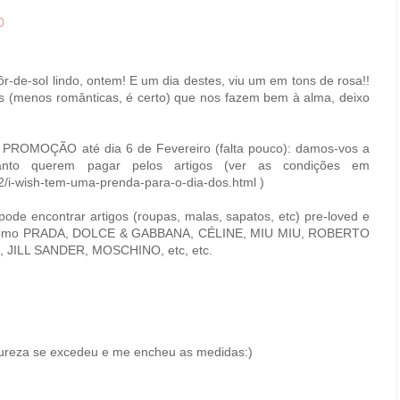
0
r-de-sol lindo, ontem! E um dia destes, viu um em tons de rosa!!
 (menos românticas, é certo) que nos fazem bem à alma, deixo
 PROMOÇÃO até dia 6 de Fevereiro (falta pouco): damos-vos a
anto querem pagar pelos artigos (ver as condições em
/02/i-wish-tem-uma-prenda-para-o-dia-dos.html )
pode encontrar artigos (roupas, malas, sapatos, etc) pre-loved e
 como PRADA, DOLCE & GABBANA, CÉLINE, MIU MIU, ROBERTO
 JILL SANDER, MOSCHINO, etc, etc.
ureza se excedeu e me encheu as medidas:)