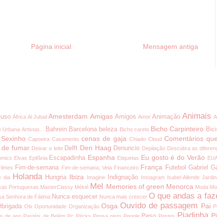
Página inicial
Mensagem antiga
Animais
Amesterdam
Amigas
uso
Amigos
Animação
África
Al Jubail
Amor
A
Bicho Carpinteiro
Bahrein
Barcelona
beleza
Bici
e Urbana
Artistas...
Bicho careto
 Sexinho
cenas de gaja
Comentários que
Capoeira
Casamento
Chiado
Cloud
 de fumar
Den Haag
Delft
Denuncio
Deixar o leite
Depilação
Descubra as diferen
Espanha
Eu gosto é do Verão
Escapadinha
omics
Elvas
Epifânia
Etiquetas
EU
França
Fim-de-semana
Futebol
Gabriel G
Filmes
Fim-de-semana; Vela
Financeiro
Holanda
Ibiza
Hungria
Indignação
é dia
Imagine
Instagram
Isabel Allende
Jardi
Mel
Memories of green
Menorca
cas Portuguesas
MasterClassy
Mékié
Moda
Mo
O que andas a faz
Nunca esquecer
a Senhora de Fátima
Nunca mais crescer
Ouvido de passagem
Osga
Pai
brigada
Olx
Oportunidade
Organização
P
Piadinha
P
Peso
m de ano
Pastéis de Belém
Pc
Pécks
Pensa nisto
People
Pestes