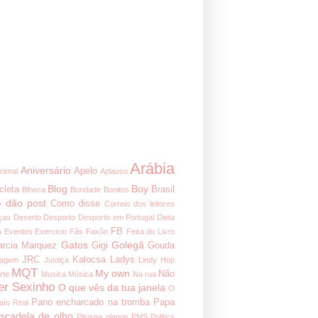
Arábia
Aniversário
Apelo
nimal
Aplauso
Blog
Boy
cleta
Brasil
Blheca
Bondade
Bonitos
 dão post
Como disse
Correio dos leitores
ças
Deserto
Desporto
Desporto em Portugal
Dieta
FB
A
Eventos
Exercicio
Fãs
Faxôn
Feira do Livro
Gatos
Golegã
arcia Marquez
Gigi
Gouda
JRC
Kalocsa
Ladys
nagem
Justiça
Lindy Hop
MQT
My own
Não
rte
Musica
Música
Na rua
er Sexinho
O que vês da tua janela
O
Pano encharcado na tromba
Papa
aís Real
iscadela de olho
Pitosga
planos
PMS
Politics