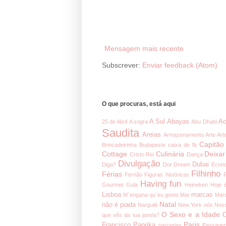
Mensagem mais recente
Subscrever:
Enviar feedback (Atom)
O que procuras, está aqui
A Sul
Abayas
Ac
25 de Abril
A sogra
Abu Dhabi
Saudita
Areias
Armazenamento
Arte
Art
Capitão
Brincadeirinha
Budapeste
caixa de fb
Cottage
Culinária
Deixar
Cristo Rei
Dança
Divulgação
Dubai
Diga?
Dor
Dream
Econ
Filhinho
Férias
Fernão
Figuras históricas
Having fun
Gourmet
Gula
Heineken
Hoje 
Lisboa
marcas
M´engana qu´eu gosto
Mar
Mar
Natal
não é piada
Narguilé
New York
nós
Noss
O Sexo e a Idade
O
que vês da tua janela?
Paris
Francisco
Paprika
parcerias
Passage