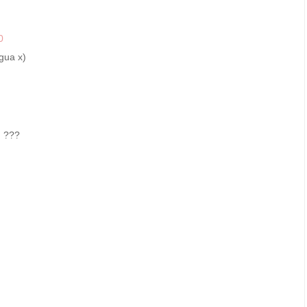
0
gua x)
. ???